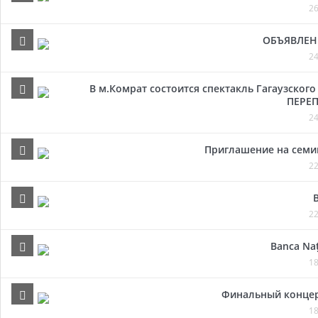
26
ОБЪЯВЛЕН
24
В м.Комрат состоится спектакль Гагаузског
ПЕРЕП
24
Приглашение на семи
22
22
Banca Naț
18
Финальный концер
18