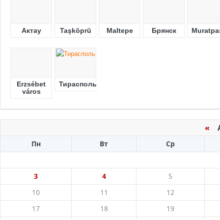
Актау
Taşköprü
Maltepe
Брянск
Muratpa
Erzsébet
Тирасполь
város
«
Ав
Пн
Вт
Ср
3
4
5
10
11
12
17
18
19