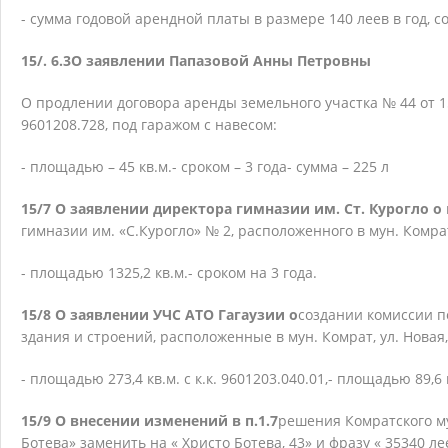
- сумма годовой арендной платы в размере 140 леев в год, с
15/. 6.3
О заявлении Папазовой Анны Петровны
О продлении договора аренды земельного участка № 44 от 15.0
9601208.728, под гаражом с навесом:
- площадью – 45 кв.м.
- сроком – 3 года
- сумма – 225 л
15/7 О заявлении директора гимназии им. Ст. Курогло о
гимназии им. «С.Курогло» № 2, расположенного в мун. Комрат, 
- площадью 1325,2 кв.м.
- сроком на 3 года.
15/8 О заявлении УЧС АТО Гагаузии о
создании комиссии п
здания и строений, расположенные в мун. Комрат, ул. Новая,
- площадью 273,4 кв.м. с к.к. 9601203.040.01,
- площадью 89,6 к
15/9 О внесении изменений в п.1.7
решения Комратского му
Ботева» заменить на « Христо Ботева, 43» и фразу « 35340 л