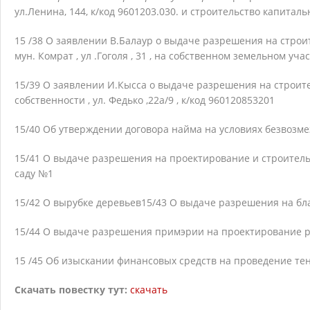
ул.Ленина, 144, к/код 9601203.030. и строительство капита
15 /38 О заявлении В.Балаур о выдаче разрешения на строит
мун. Комрат , ул .Гоголя , 31 , на собственном земельном уча
15/39 О заявлении И.Кысса о выдаче разрешения на строит
собственности , ул. Федько ,22а/9 , к/код 960120853201
15/40 Об утверждении договора найма на условиях безвозм
15/41 О выдаче разрешения на проектирование и строитель
саду №1
15/42 О вырубке деревьев
15/43 О выдаче разрешения на бла
15/44 О выдаче разрешения примэрии на проектирование ра
15 /45 Об изыскании финансовых средств на проведение те
Скачать повестку тут:
скачать