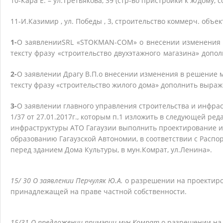
10-Кара Е. – ул.Третьякова, 39 (стр-во пристройки к ж/дому, 
11-И.Казимир , ул. Победы , 3, строительство коммерч. объек
1-
О заявленииSRL «STOKMAN-COM» о внесении изменения в 
тексту фразу «строительство двухэтажного магазина» допо
2-
О заявлении Драгу В.П.о внесении изменения в решение му
тексту фразу «строительство жилого дома» дополнить выраже
3-
О заявлении главного управления строительства и инфра
1/37 от 27.01.2017г., которым п.1 изложить в следующей р
инфраструктуры АТО Гагаузии выполнить проектирование и
образованию Гагаузской Автономии, в соответствии с Распо
перед зданием Дома Культуры, в мун.Комрат, ул.Ленина».
15/ 30 О заявлении Перчуляк Ю.А.
о разрешении на проектиро
принадлежащей на праве частной собственности.
15/31 О предложении примэрии мун.Комрат
о разрешении на 