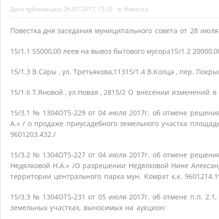
Дата публикации:
26-07-2017, 15:32
в:
Новости
Повестка дня
заседания муниципального совета от 28 июля
15/1.1 55000,00 леев на вывоз бытового мусора
15/1.2 20000,
15/1.3 В.Сары , ул. Третьякова,113
15/1.4 В.Колца , пер. Покры
15/1.6 Т.Яновой , ул.Новая , 28
15/2 О внесении изменений в
15/3.1 № 1304ОТ5-229 от 04 июля 2017г. об отмене решения
А.» / о продаже приусадебного земельного участка площадью 
9601203.432./
15/3.2 № 1304ОТ5-227 от 04 июля 2017г. об отмене решения
Недялковой Н.А.» /О разрешении Недялковой Нине Алексан
территории центрального парка мун. Комрат к.к. 9601214.19
15/3.3 № 1304ОТ5-231 от 05 июля 2017г. об отмене п.п. 2.1,
земельных участках, выносимых на аукцион: