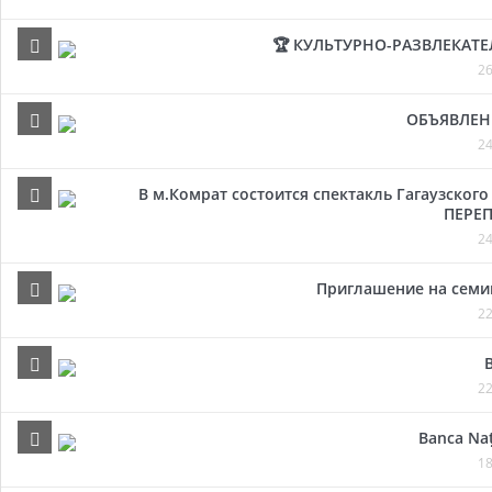
🏆 КУЛЬТУРНО-РАЗВЛЕКАТ
26
ОБЪЯВЛЕН
24
В м.Комрат состоится спектакль Гагаузског
ПЕРЕП
24
Приглашение на семи
22
22
Banca Naț
18