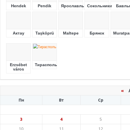
Hendek
Pendik
Ярославль
Сокольники
Бавлы
Актау
Taşköprü
Maltepe
Брянск
Muratpa
Erzsébet
Тирасполь
város
«
Ав
Пн
Вт
Ср
3
4
5
10
11
12