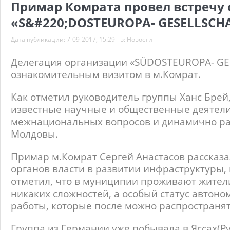
Примар Комрата провел встречу 
«S&#220;DOSTEUROPA- GESELLSCHA
Дата публикации:
7-09-2017, 15:29
в:
Новости
Делегация организации «
SÜDOSTEUROPA
-
GE
ознакомительным визитом в м.Комрат.
Как отметил руководитель группы Ханс Брей,
известные научные и общественные деятел
межнациональных вопросов и динамично раз
Молдовы.
Примар м.Комрат Сергей Анастасов рассказал
органов власти в развитии инфраструктуры,
отметил, что в муниципии проживают жител
никаких сложностей, а особый статус автон
работы, которые после можно распространять
Группа из Германии уже побывала в Яссах(Ру