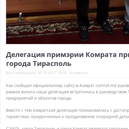
Делегация примэрии Комрата пр
города Тирасполь
Дата публикации:
20-10-2017, 10:16
в:
Новости
Как сообщил официальному сайту м.Комрат comrat.md руков
рамках визита наша делегация встретилась в руководством
предприятий и объектов города.
Вместе с тем комратская делегация познакомилась с досто
торжествах, приуроченных к празднованию очередной даты 
C2007г. город Тирасполь и город Комрат являются городам