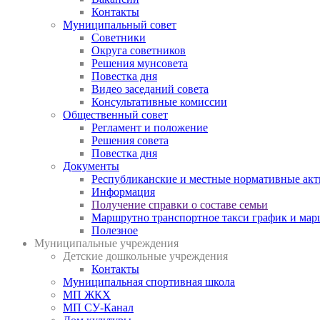
Контакты
Муниципальный совет
Советники
Округа советников
Решения мунсовета
Повестка дня
Видео заседаний совета
Консультативные комиссии
Общественный совет
Регламент и положение
Решения совета
Повестка дня
Документы
Республиканские и местные нормативные ак
Информация
Получение справки о составе семьи
Маршрутно транспортное такси график и мар
Полезное
Муниципальные учреждения
Детские дошкольные учреждения
Контакты
Муниципальная спортивная школа
МП ЖКХ
МП СУ-Канал