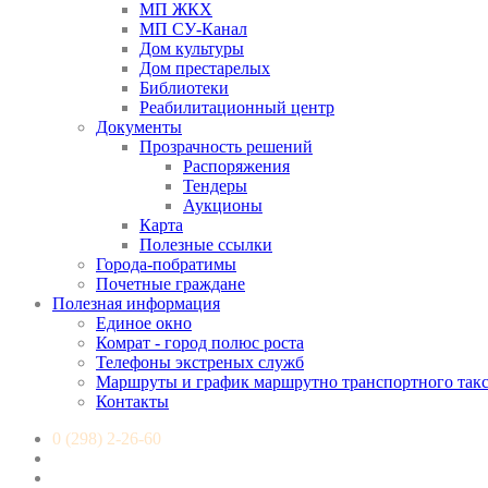
МП ЖКХ
МП СУ-Канал
Дом культуры
Дом престарелых
Библиотеки
Реабилитационный центр
Документы
Прозрачность решений
Распоряжения
Тендеры
Аукционы
Карта
Полезные ссылки
Города-побратимы
Почетные граждане
Полезная информация
Единое окно
Комрат - город полюс роста
Телефоны экстреных служб
Маршруты и график маршрутно транспортного так
Контакты
0 (298) 2-26-60