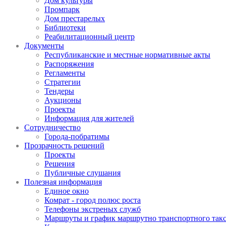
Дом культуры
Промпарк
Дом престарелых
Библиотеки
Реабилитационный центр
Документы
Республиканские и местные нормативные акты
Распоряжения
Регламенты
Стратегии
Тендеры
Аукционы
Проекты
Информация для жителей
Сотрудничество
Города-побратимы
Прозрачность решений
Проекты
Решения
Публичные слушания
Полезная информация
Единое окно
Комрат - город полюс роста
Телефоны экстреных служб
Маршруты и график маршрутно транспортного так