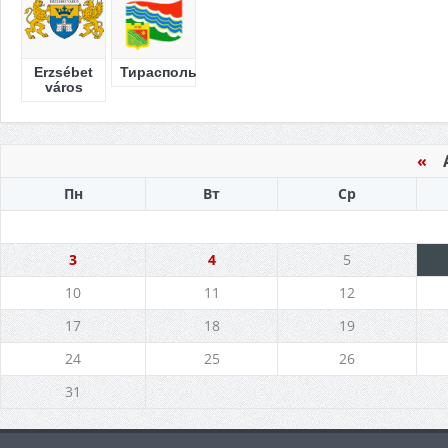
Erzsébet
Тирасполь
város
«
Ав
Пн
Вт
Ср
3
4
5
10
11
12
17
18
19
24
25
26
31