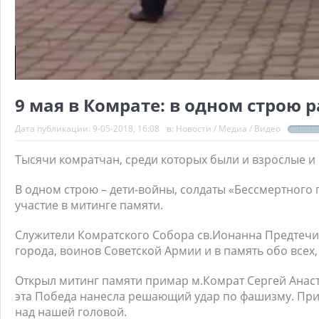
9 мая в Комрате: в одном строю 
Дата публикации:
9-05-2018, 16:08
в:
Новости
/
Медиа
/
Видео
Тысячи комратчан, среди которых были и взрослые и
В одном строю – дети-войны, солдаты «Бессмертного 
участие в митинге памяти.
Служители Комратского Собора св.Ионанна Предтечи
города, воинов Советской Армии и в память обо всех, 
Открыл митинг памяти примар м.Комрат Сергей Анаст
эта Победа нанесла решающий удар по фашизму. Прим
над нашей головой.