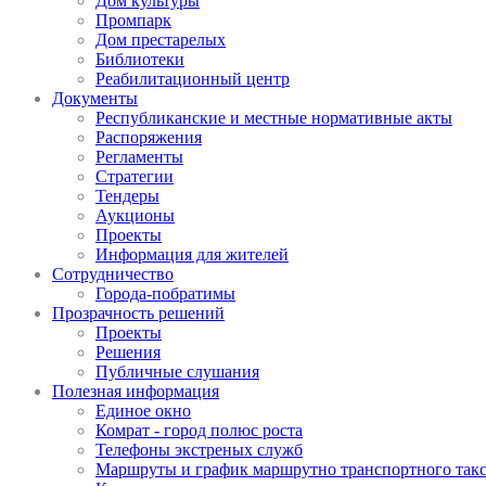
Дом культуры
Промпарк
Дом престарелых
Библиотеки
Реабилитационный центр
Документы
Республиканские и местные нормативные акты
Распоряжения
Регламенты
Стратегии
Тендеры
Аукционы
Проекты
Информация для жителей
Сотрудничество
Города-побратимы
Прозрачность решений
Проекты
Решения
Публичные слушания
Полезная информация
Единое окно
Комрат - город полюс роста
Телефоны экстреных служб
Маршруты и график маршрутно транспортного так