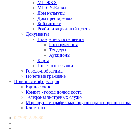
МП ЖКХ
МП СУ-Канал
Дом культуры
Дом престарелых
Библиотеки
Реабилитационный центр
Документы
Прозрачность решений
Распоряжения
Тендеры
Аукционы
Карта
Полезные ссылки
Города-побратимы
Почетные граждане
Полезная информация
Единое окно
Комрат - город полюс роста
Телефоны экстреных служб
Маршруты и график маршрутно транспортного так
Контакты
0 (298) 2-26-60