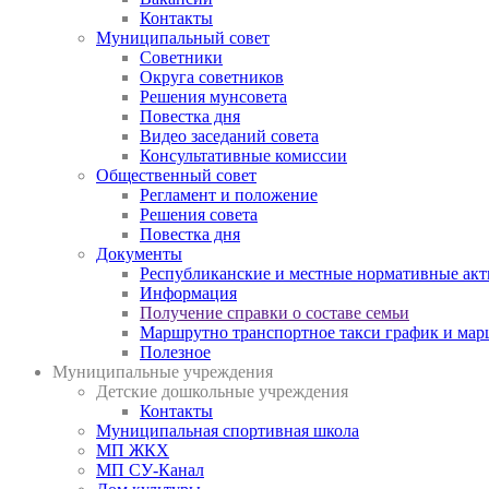
Контакты
Муниципальный совет
Советники
Округа советников
Решения мунсовета
Повестка дня
Видео заседаний совета
Консультативные комиссии
Общественный совет
Регламент и положение
Решения совета
Повестка дня
Документы
Республиканские и местные нормативные ак
Информация
Получение справки о составе семьи
Маршрутно транспортное такси график и мар
Полезное
Муниципальные учреждения
Детские дошкольные учреждения
Контакты
Муниципальная спортивная школа
МП ЖКХ
МП СУ-Канал