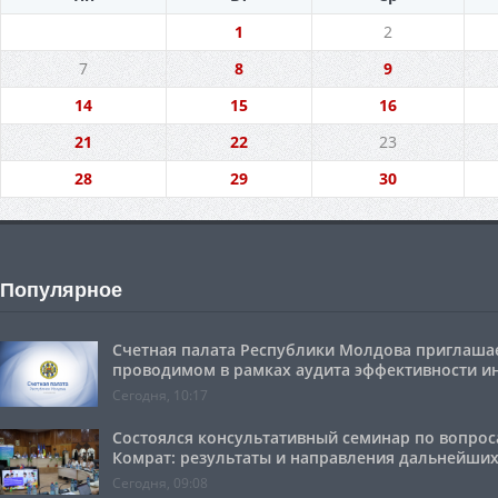
1
2
7
8
9
14
15
16
21
22
23
28
29
30
Популярное
Счетная палата Республики Молдова приглашае
проводимом в рамках аудита эффективности 
Сегодня, 10:17
Состоялся консультативный семинар по вопроса
Комрат: результаты и направления дальнейших
Сегодня, 09:08