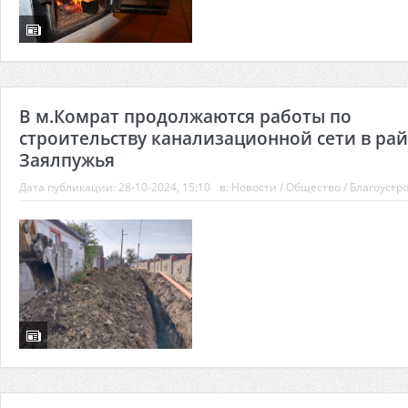
В м.Комрат продолжаются работы по
строительству канализационной сети в ра
Заялпужья
Дата публикации:
28-10-2024, 15:10
в:
Новости
/
Общество
/
Благоустр