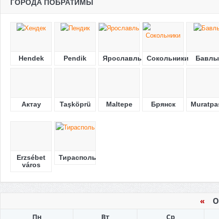
ГОРОДА ПОБРАТИМЫ
Hendek
Pendik
Ярославль
Сокольники
Бавлы
Актау
Taşköprü
Maltepe
Брянск
Muratpa
Erzsébet
Тирасполь
város
«
Ок
Пн
Вт
Ср