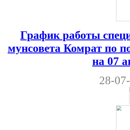
График работы спец
мунсовета Комрат по по
на 07 а
28-07-