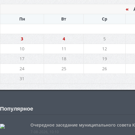
«
Ав
Пн
Вт
Ср
3
4
5
10
11
12
17
18
19
24
25
26
31
Популярное
Очередное заседание муниципального совета Ко
7-08-2026, 10:10