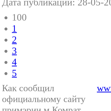
Дата публикации:
28-05-2
100
1
2
3
4
5
Как сообщил
ww
официальному сайту
примэрии м.Комрат