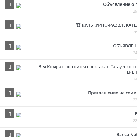
Объявление о 
29
🏆 КУЛЬТУРНО-РАЗВЛЕКАТ
26
ОБЪЯВЛЕН
24
В м.Комрат состоится спектакль Гагаузског
ПЕРЕП
24
Приглашение на семи
22
22
Banca Naț