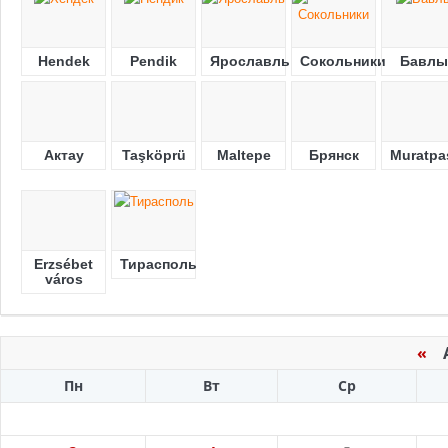
Hendek
Pendik
Ярославль
Сокольники
Бавлы
Актау
Taşköprü
Maltepe
Брянск
Muratpa
Erzsébet
Тирасполь
város
«
Ав
Пн
Вт
Ср