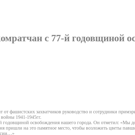
омратчан с 77-й годовщиной о
ат от фашистских захватчиков руководство и сотрудники примэр
 войны 1941-1945гг.
й годовщиной освобождения нашего города. Он отметил: «Мы дол
одня пришли на это памятное место, чтобы возложить цветы па
ласии…»