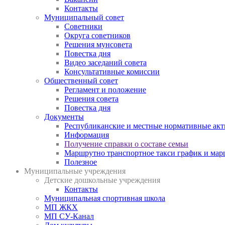
Контакты
Муниципальный совет
Советники
Округа советников
Решения мунсовета
Повестка дня
Видео заседаний совета
Консультативные комиссии
Общественный совет
Регламент и положение
Решения совета
Повестка дня
Документы
Республиканские и местные нормативные ак
Информация
Получение справки о составе семьи
Маршрутно транспортное такси график и мар
Полезное
Муниципальные учреждения
Детские дошкольные учреждения
Контакты
Муниципальная спортивная школа
МП ЖКХ
МП СУ-Канал