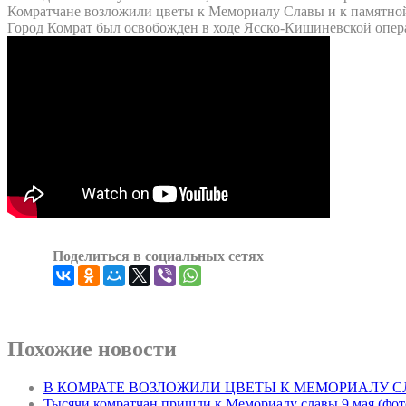
Комратчане возложили цветы к Мемориалу Славы и к памятной 
Город Комрат был освобожден в ходе Ясско-Кишиневской операц
Поделиться в социальных сетях
Похожие новости
В КОМРАТЕ ВОЗЛОЖИЛИ ЦВЕТЫ К МЕМОРИАЛУ С
Тысячи комратчан пришли к Мемориалу славы 9 мая (фо