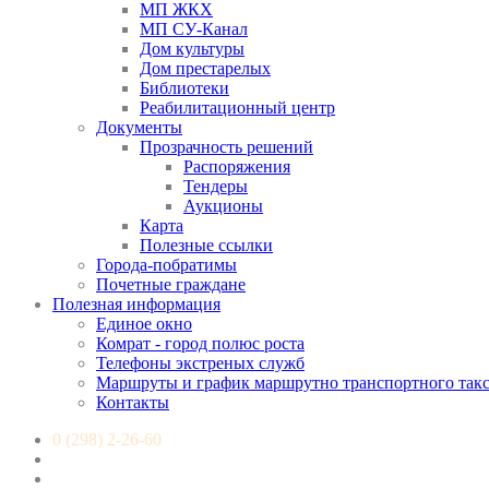
МП ЖКХ
МП СУ-Канал
Дом культуры
Дом престарелых
Библиотеки
Реабилитационный центр
Документы
Прозрачность решений
Распоряжения
Тендеры
Аукционы
Карта
Полезные ссылки
Города-побратимы
Почетные граждане
Полезная информация
Единое окно
Комрат - город полюс роста
Телефоны экстреных служб
Маршруты и график маршрутно транспортного так
Контакты
0 (298) 2-26-60