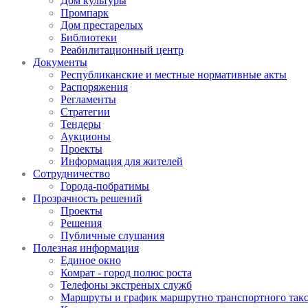
Дом культуры
Промпарк
Дом престарелых
Библиотеки
Реабилитационный центр
Документы
Республиканские и местные нормативные акты
Распоряжения
Регламенты
Стратегии
Тендеры
Аукционы
Проекты
Информация для жителей
Сотрудничество
Города-побратимы
Прозрачность решений
Проекты
Решения
Публичные слушания
Полезная информация
Единое окно
Комрат - город полюс роста
Телефоны экстреных служб
Маршруты и график маршрутно транспортного так