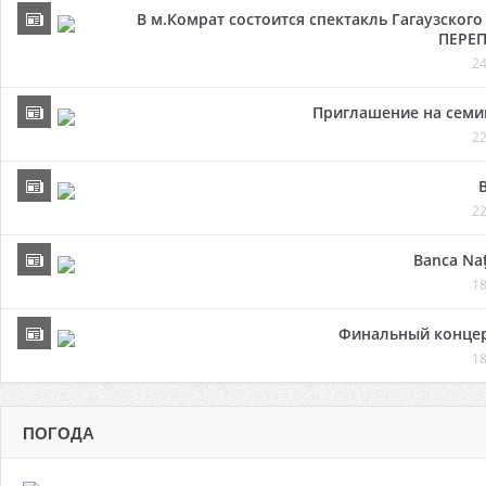
В м.Комрат состоится спектакль Гагаузског
ПЕРЕП
24
Приглашение на семи
22
22
Banca Naț
18
Финальный концер
18
ПОГОДА