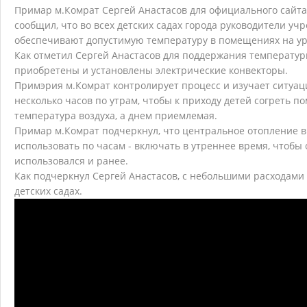
Примар м.Комрат Сергей Анастасов для официального сайт
сообщил, что во всех детских садах города руководители у
обеспечивают допустимую температуру в помещениях на ур
Как отметил Сергей Анастасов для поддержания температур
приобретены и установлены электрические конвекторы.
Примэрия м.Комрат контролирует процесс и изучает ситуаци
несколько часов по утрам, чтобы к приходу детей согреть 
температура воздуха, а днем приемлемая.
Примар м.Комрат подчеркнул, что центральное отопление в
использовать по часам - включать в утреннее время, чтобы
использовался и ранее.
Как подчеркнул Сергей Анастасов, с небольшими расходам
детских садах.