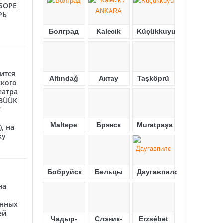
БОРЕ
РЬ
Болград
Kalecik
Küçükkuyu
ится
Altındağ
Актау
Taşköprü
ского
еатра
"BÜÜK
"
Maltepe
Брянск
Muratpaşa
, на
ку
Бобруйск
Бельцы
Даугавпилс
на
енных
ей
Чадыр-
Слэник-
Erzsébet