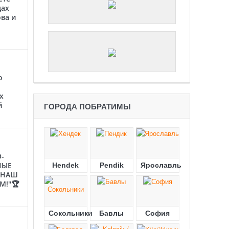
цах
ва и
о
х
й
ГОРОДА ПОБРАТИМЫ
-
НЫЕ
Hendek
Pendik
Ярославль
"НАШ
М!"🏆
Сокольники
Бавлы
София