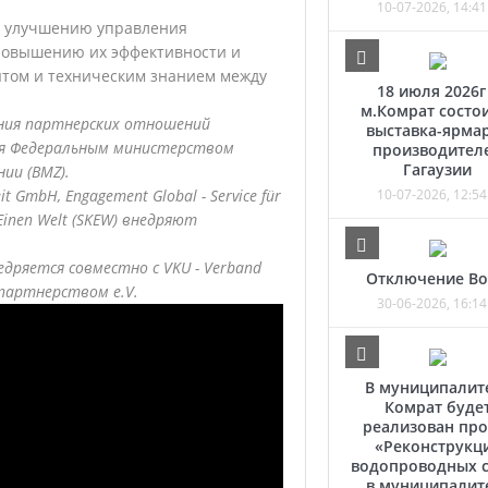
10-07-2026, 14:41
ь улучшению управления
 повышению их эффективности и
пытом и техническим знанием между
18 июля 2026г
м.Комрат состо
ния партнерских отношений
выставка-ярма
тся Федеральным министерством
производител
Гагаузии
нии (BMZ).
it GmbH, Engagement Global - Service für
10-07-2026, 12:54
r Einen Welt (SKEW) внедряют
дряется совместно с VKU - Verband
Отключение В
 партнерством e.V.
30-06-2026, 16:14
В муниципалит
Комрат буде
реализован про
«Реконструкц
водопроводных с
в муниципалит