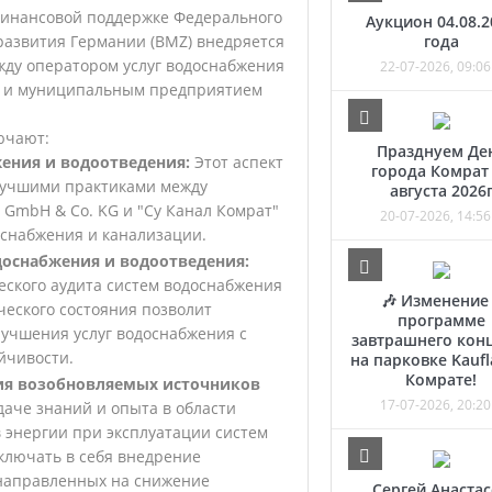
финансовой поддержке Федерального
Аукцион 04.08.2
развития Германии (BMZ) внедряется
года
жду оператором услуг водоснабжения
22-07-2026, 09:06
KG и муниципальным предприятием
ючают:
Празднуем Де
ения и водоотведения:
Этот аспект
города Комрат
лучшими практиками между
августа 2026
 GmbH & Co. KG и "Су Канал Комрат"
20-07-2026, 14:56
оснабжения и канализации.
доснабжения и водоотведения:
еского аудита систем водоснабжения
🎶 Изменение
ческого состояния позволит
программе
учшения услуг водоснабжения с
завтрашнего кон
йчивости.
на парковке Kaufl
Комрате!
ния возобновляемых источников
17-07-2026, 20:20
даче знаний и опыта в области
 энергии при эксплуатации систем
ключать в себя внедрение
 направленных на снижение
Сергей Анаста