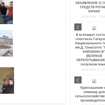
ОБЪЯВЛЕНИЕ О С
СРЕДСТВ РОТА
ЮРИЮ
24-06-2026, 11:43
В м.Комрат состо
спектакль Гагауз
Национального т
им.Д. Танасогло 
KARIȘMAKLIK
(ВЕЛИКОЕ
ПЕРЕПУТЫВАНИЕ)
гагаузком язы
24-06-2026, 11:27
Приглашение 
семинар для
сельскохозяйств
производител