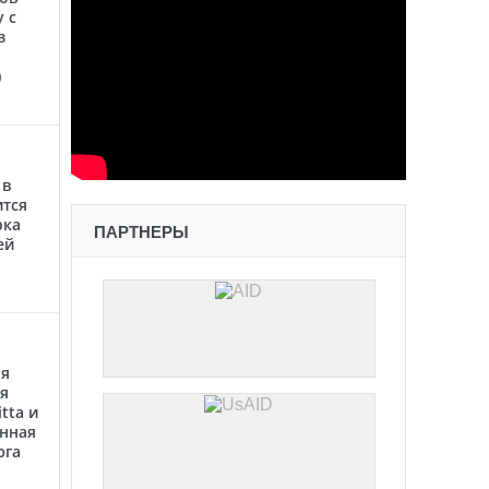
 с
з
)
 в
ится
рка
ПАРТНЕРЫ
ей
ая
я
tta и
анная
юга