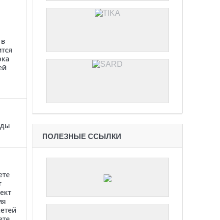
 в
ится
рка
ей
оды
ПОЛЕЗНЫЕ ССЫЛКИ
ете
т
ект
ия
етей
ете