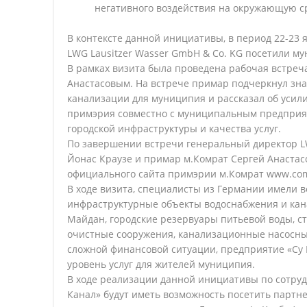
негативного воздействия на окружающую с
В контексте данной инициативы, в период 22-23
LWG Lausitzer Wasser GmbH & Co. KG посетили м
В рамках визита была проведена рабочая встреча
Анастасовым. На встрече примар подчеркнул зн
канализации для муниципия и рассказал об усил
примэрия совместно с муниципальным предприят
городской инфраструктуры и качества услуг.
По завершении встречи генеральный директор LW
Йонас Краузе и примар м.Комрат Сергей Анастас
официального сайта примэрии м.Комрат www.com
В ходе визита, специалисты из Германии имели 
инфраструктурные объекты водоснабжения и кана
Майдан, городские резервуары питьевой воды, с
очистные сооружения, канализационные насосные
сложной финансовой ситуации, предприятие «Су
уровень услуг для жителей муниципия.
В ходе реализации данной инициативы по сотруд
Канал» будут иметь возможность посетить партн