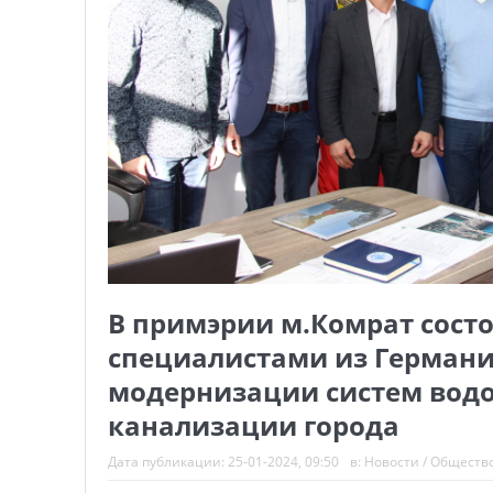
В примэрии м.Комрат состо
специалистами из Германи
модернизации систем водо
канализации города
Дата публикации:
25-01-2024, 09:50
в:
Новости
/
Обществ