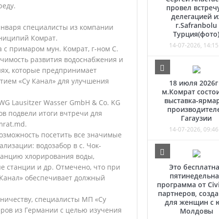
реду.
провел встречу
делегацией и
г.Safranbolu
 января специалисты из компании
Турция(фото
униципий Комрат.
14-07-2026, 14:15
 с примаром мун. Комрат, г-ном С.
ачимость развития водоснабжения и
иях, которые предпринимает
ием «Су Канал» для улучшения
18 июля 2026г
м.Комрат состо
выставка-ярма
G Lausitzer Wasser GmbH & Co. KG
производител
ов подвели итоги вчтречи для
Гагаузии
rat.md.
14-07-2026, 09:46
возможность посетить все значимые
лизации: водозабор в с. Чок-
танцию хлорирования воды,
 станции и др. Отмечено, что при
Это бесплатн
пятинедельна
 Канал» обеспечивает должный
программа от Civi
партнеров, созд
ничеству, специалисты МП «Су
для женщин с 
еров из Германии с целью изучения
Молдовы