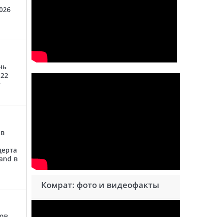
026
нь
 22
г
 в
церта
and в
Комрат: фото и видеофакты
сов