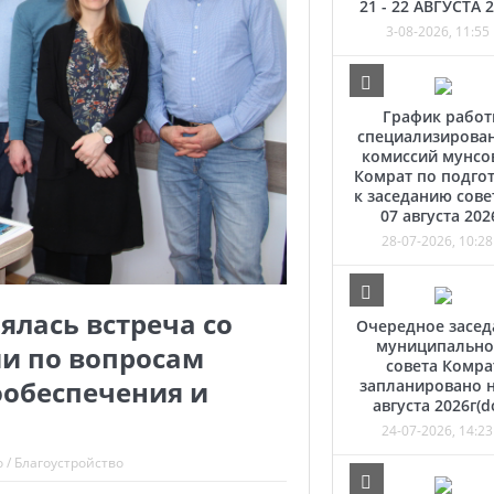
21 - 22 АВГУСТА 
3-08-2026, 11:55
График рабо
специализирова
комиссий мунсо
Комрат по подго
к заседанию сове
07 августа 202
28-07-2026, 10:28
ялась встреча со
Очередное засед
муниципально
и по вопросам
совета Комра
обеспечения и
запланировано н
августа 2026г(d
24-07-2026, 14:23
о
/
Благоустройство