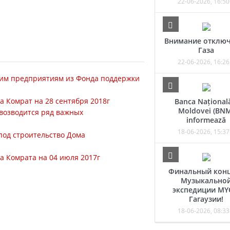
22-06-2026, 16:50
Внимание отклю
Газа
22-06-2026, 16:26
ним предприятиям из Фонда поддержки
а Комрат на 28 сентября 2018г
Banca Național
Moldovei (BN
возводится ряд важных
informează
18-06-2026, 15:37
под строительство Дома
а Комрата на 04 июля 2017г
Финальный кон
Музыкально
экспедиции MY
Гагаузии!
18-06-2026, 08:33