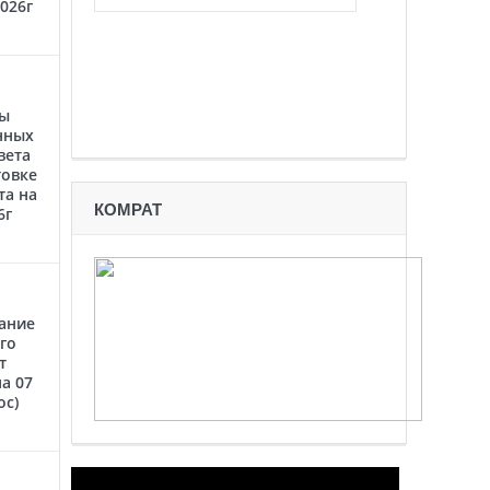
2026г
ты
нных
вета
товке
та на
КОМРАТ
6г
ание
го
т
а 07
oc)