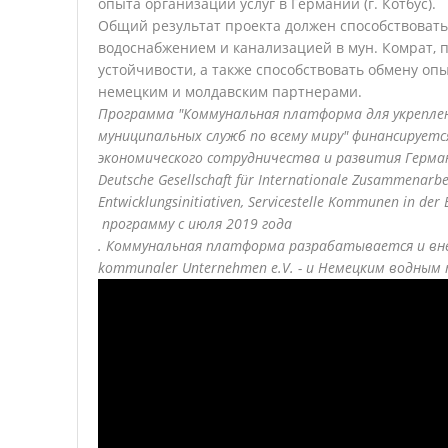
опыта организации услуг в Германии (г. Котбус).
Общий результат проекта должен способствоват
водоснабжением и канализацией в мун. Комрат,
устойчивости, а также способствовать обмену о
немецким и молдавским партнерами.
Программа "Коммунальная платформа для укрепле
муниципальных служб по всему миру" финансируе
экономического сотрудничества и развития Герма
Deutsche Gesellschaft für Internationale Zusammenarbe
Entwicklungsinitiativen, Servicestelle Kommunen in de
программу
с
июля
2019 года
. Коммунальная платформа разрабатывается и вне
kommunaler Unternehmen e.V. - и Немецким водным