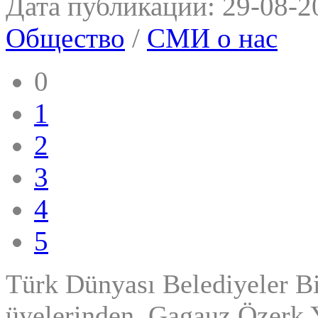
Дата публикации:
29-08-2
Общество
/
СМИ о нас
0
1
2
3
4
5
Türk Dünyası Belediyeler B
üyelerinden, Gagauz Özerk Y