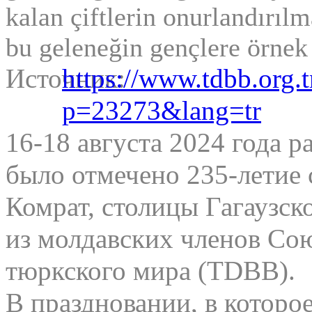
kalan çiftlerin onurlandırıl
bu geleneğin gençlere örnek 
Источник:
https://www.tdbb.org.t
p=23273&lang=tr
16-18 августа 2024 года
было отмечено 235-летие 
Комрат, столицы Гагаузск
из молдавских членов Со
тюркского мира (TDBB).
В праздновании, в которо