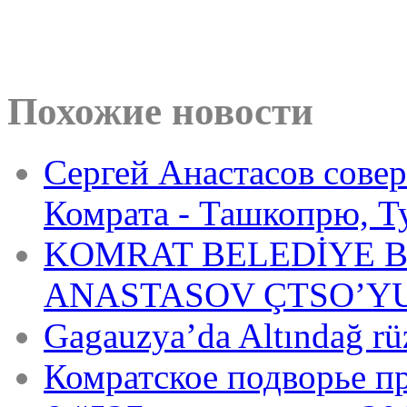
Похожие новости
Сергей Анастасов совер
Комрата - Ташкопрю, Т
KOMRAT BELEDİYE B
ANASTASOV ÇTSO’YU
Gagauzya’da Altındağ rü
Комратское подворье п