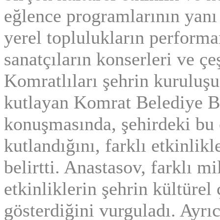
eğlence programlarının yanı sı
yerel toplulukların performa
sanatçıların konserleri ve çeş
Komratlıları şehrin kuruluşun
kutlayan Komrat Belediye B
konuşmasında, şehirdeki bu 
kutlandığını, farklı etkinlikl
belirtti. Anastasov, farklı mi
etkinliklerin şehrin kültürel 
gösterdiğini vurguladı. Ayrı