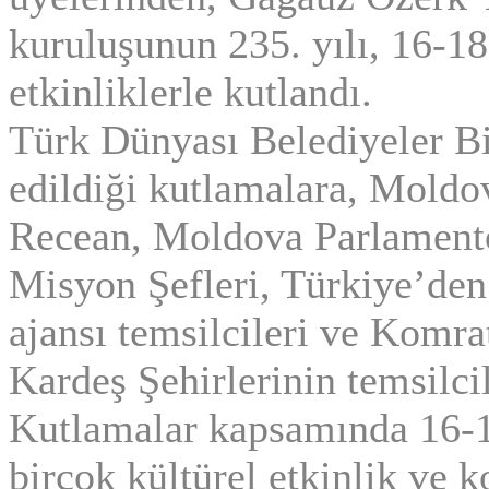
kuruluşunun 235. yılı, 16-18
etkinliklerle kutlandı.
Türk Dünyası Belediyeler Bi
edildiği kutlamalara, Mold
Recean, Moldova Parlamentos
Misyon Şefleri, Türkiye’den
ajansı temsilcileri ve Komra
Kardeş Şehirlerinin temsilcile
Kutlamalar kapsamında 16-1
birçok kültürel etkinlik ve 