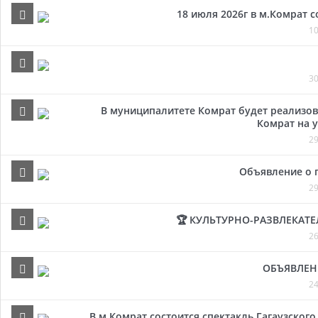
18 июля 2026г в м.Комрат 
10
30
В муниципалитете Комрат будет реализов
Комрат на у
29
Объявление о 
29
🏆 КУЛЬТУРНО-РАЗВЛЕКАТ
26
ОБЪЯВЛЕН
24
В м.Комрат состоится спектакль Гагаузског