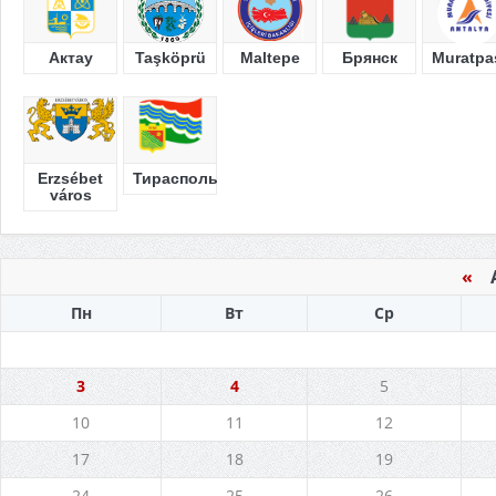
Актау
Taşköprü
Maltepe
Брянск
Muratpa
Erzsébet
Тирасполь
város
«
Ав
Пн
Вт
Ср
3
4
5
10
11
12
17
18
19
24
25
26