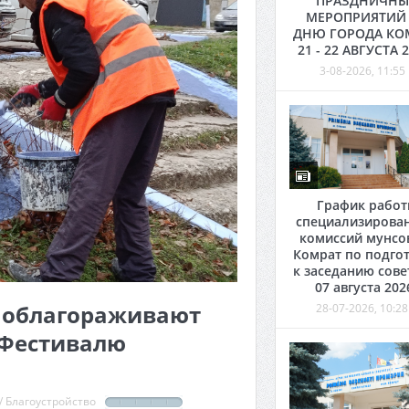
ПРАЗДНИЧНЫ
МЕРОПРИЯТИЙ
ДНЮ ГОРОДА КО
21 - 22 АВГУСТА 
3-08-2026, 11:55
График рабо
специализирова
комиссий мунсо
Комрат по подго
к заседанию сове
07 августа 202
 облагораживают
28-07-2026, 10:28
 Фестивалю
/
Благоустройство