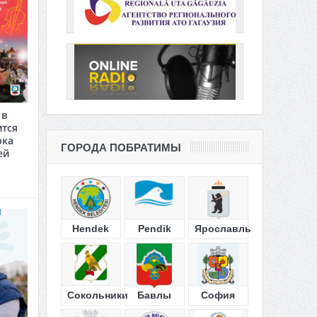
 в
ится
рка
ГОРОДА ПОБРАТИМЫ
ей
Hendek
Pendik
Ярославль
Сокольники
Бавлы
София