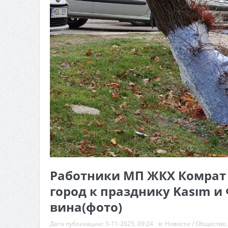
Работники МП ЖКХ Комрат
город к празднику Kasım и
вина(фото)
Дата публикации:
5-11-2025, 09:24
в:
Новости
/
Общество