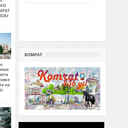
Х
 КО
МРАТ
2026г
КОМРАТ
ты
нных
вета
товке
та на
6г