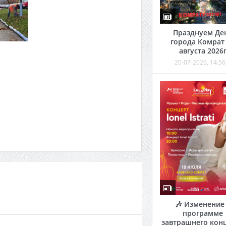
Празднуем Де
города Комрат
августа 2026
20-07-2026, 14:56
🎶 Изменение
программе
завтрашнего кон