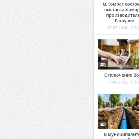
м.Комрат состо
выставка-ярма
производител
Гагаузии
10-07-2026, 12:54
Отключение В
30-06-2026, 16:14
В муниципалит