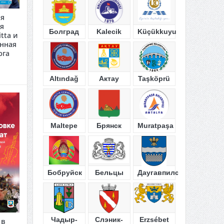
ая
я
Болград
Kalecik
Küçükkuyu
tta и
анная
юга
Altındağ
Актау
Taşköprü
Maltepe
Брянск
Muratpaşa
Бобруйск
Бельцы
Даугавпилс
Чадыр-
Слэник-
Erzsébet
 в