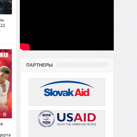
нь
 22
г
ПАРТНЕРЫ
 в
церта