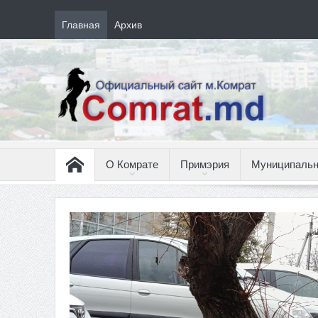
Главная
Архив
О Комрате
Примэрия
Муниципальн