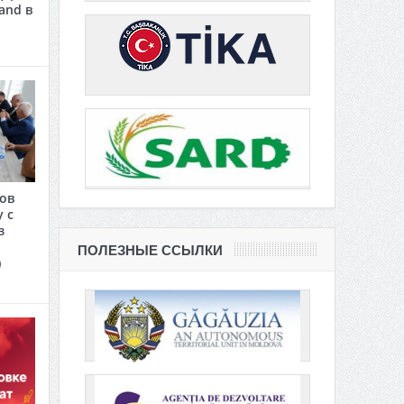
and в
сов
 с
з
ПОЛЕЗНЫЕ ССЫЛКИ
)