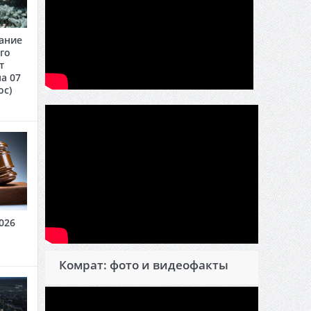
ание
го
т
а 07
oc)
026
Комрат: фото и видеофакты