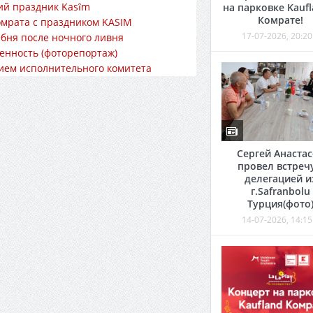
кий праздник Kasȋm
на парковке Kaufl
Комрате!
мрата с праздником KASIM
17-07-2026, 20:20
бня после ночного ливня
енность (фоторепортаж)
ием исполнительного комитета
Сергей Анаста
провел встречу
делегацией и
г.Safranbolu
Турция(фото
14-07-2026, 14:15