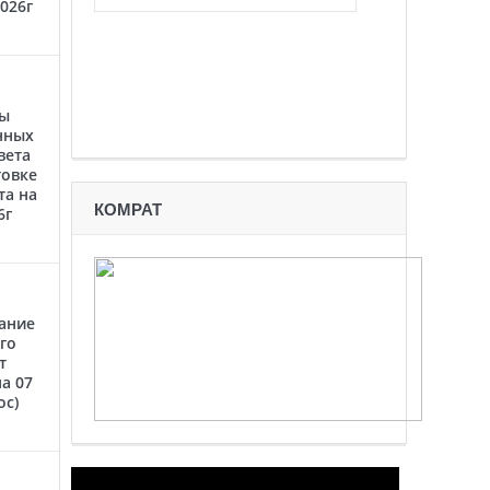
2026г
ты
нных
вета
товке
та на
КОМРАТ
6г
ание
го
т
а 07
oc)