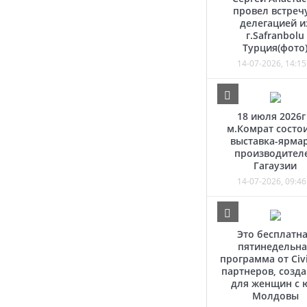
провел встречу
делегацией и
г.Safranbolu
Турция(фото
14-07-2026, 14:15
18 июля 2026г
м.Комрат состо
выставка-ярма
производител
Гагаузии
14-07-2026, 09:46
Это бесплатн
пятинедельна
программа от Civi
партнеров, созд
для женщин с 
Молдовы