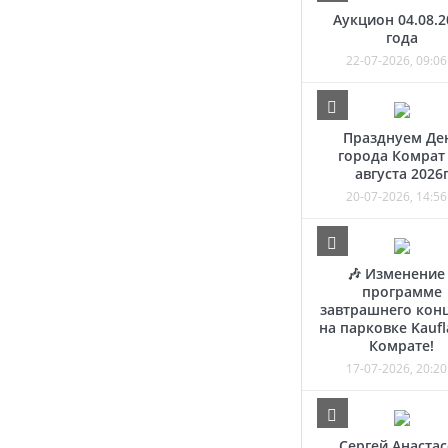
Аукцион 04.08.2
года
22-07-2026, 09:06
Празднуем Де
города Комрат
августа 2026
20-07-2026, 14:56
🎶 Изменение
программе
завтрашнего кон
на парковке Kaufl
Комрате!
17-07-2026, 20:20
Сергей Анаста