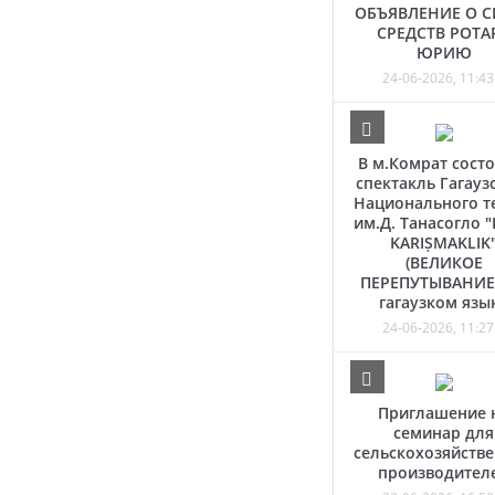
ОБЪЯВЛЕНИЕ О С
СРЕДСТВ РОТА
ЮРИЮ
24-06-2026, 11:43
В м.Комрат состо
спектакль Гагауз
Национального т
им.Д. Танасогло 
KARIȘMAKLIK
(ВЕЛИКОЕ
ПЕРЕПУТЫВАНИЕ)
гагаузком язы
24-06-2026, 11:27
Приглашение 
семинар для
сельскохозяйств
производител