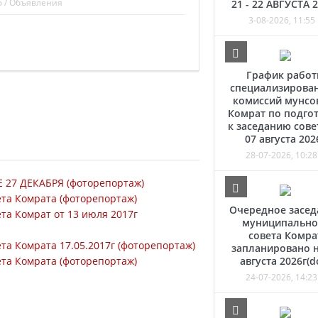
о
/
Объявления
21 - 22 АВГУСТА 
3-08-2026, 11:55
График рабо
специализирова
комиссий мунсо
Комрат по подго
к заседанию сове
07 августа 202
28-07-2026, 10:28
27 ДЕКАБРЯ (фоторепортаж)
та Комрата (фоторепортаж)
Очередное засед
та Комрат от 13 июля 2017г
муниципально
совета Комра
а Комрата 17.05.2017г (фоторепортаж)
запланировано н
та Комрата (фоторепортаж)
августа 2026г(d
24-07-2026, 14:23