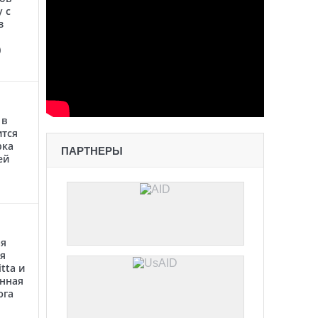
 с
з
)
 в
ится
рка
ПАРТНЕРЫ
ей
ая
я
tta и
анная
юга