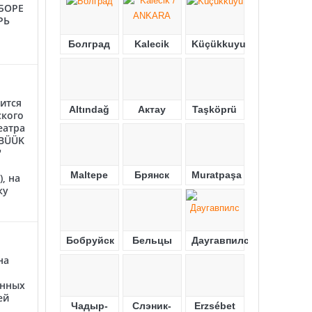
БОРЕ
РЬ
Болград
Kalecik
Küçükkuyu
ится
Altındağ
Актау
Taşköprü
ского
еатра
"BÜÜK
"
Maltepe
Брянск
Muratpaşa
, на
ку
Бобруйск
Бельцы
Даугавпилс
на
енных
ей
Чадыр-
Слэник-
Erzsébet