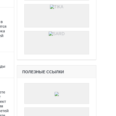
 в
ится
рка
ей
оды
ПОЛЕЗНЫЕ ССЫЛКИ
ете
т
ект
ия
етей
ете