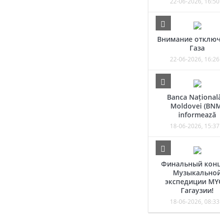
22-06-2026, 16:50
Внимание отклю
Газа
22-06-2026, 16:26
Banca Național
Moldovei (BN
informează
18-06-2026, 15:37
Финальный кон
Музыкально
экспедиции MY
Гагаузии!
18-06-2026, 08:33