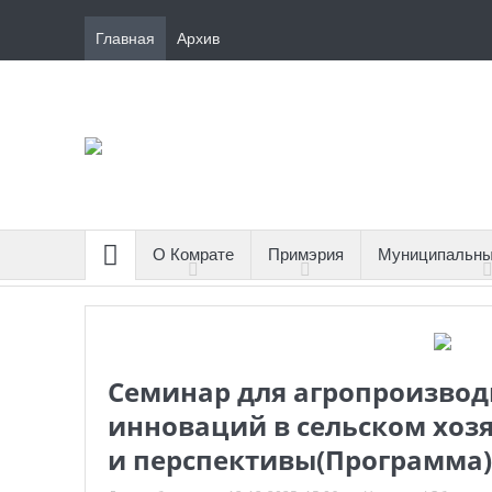
Главная
Архив
О Комрате
Примэрия
Муниципальны
Семинар для агропроизвод
инноваций в сельском хоз
и перспективы(Программа)