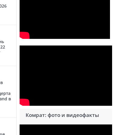
026
нь
 22
г
 в
церта
and в
Комрат: фото и видеофакты
сов