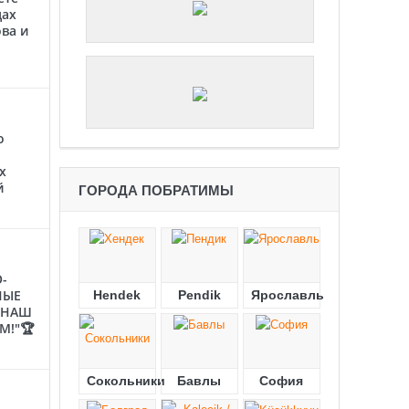
цах
ва и
о
х
й
ГОРОДА ПОБРАТИМЫ
-
НЫЕ
Hendek
Pendik
Ярославль
"НАШ
М!"🏆
Сокольники
Бавлы
София