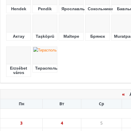
Hendek
Pendik
Ярославль
Сокольники
Бавлы
Актау
Taşköprü
Maltepe
Брянск
Muratpa
Erzsébet
Тирасполь
város
«
Ав
Пн
Вт
Ср
3
4
5