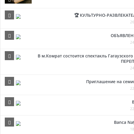
🏆 КУЛЬТУРНО-РАЗВЛЕКАТ
26
ОБЪЯВЛЕН
24
В м.Комрат состоится спектакль Гагаузског
ПЕРЕП
24
Приглашение на семи
22
22
Banca Naț
18