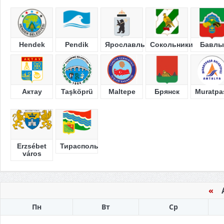
Hendek
Pendik
Ярославль
Сокольники
Бавлы
Актау
Taşköprü
Maltepe
Брянск
Muratpa
Erzsébet
Тирасполь
város
«
Ав
Пн
Вт
Ср