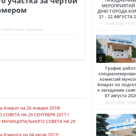
о участка за чертой
ПРАЗДНИЧНЫ
МЕРОПРИЯТИЙ
омером
ДНЮ ГОРОДА КО
21 - 22 АВГУСТА 
3-08-2026, 11:55
о
/
публичные слушания
График рабо
специализирова
комиссий мунсо
Комрат по подго
к заседанию сове
07 августа 202
28-07-2026, 10:28
а Комрат на 26 января 2018г
ОВЕТА НА 29 СЕНТЯБРЯ 2017 г
Я МУНИЦИПАЛЬНОГО СОВЕТА НА 29
а Комрата на 04 июля 2017г