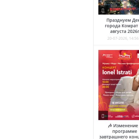
Празднуем Де
города Комрат
августа 2026
20-07-2026, 14:56
🎶 Изменение
программе
завтрашнего кон