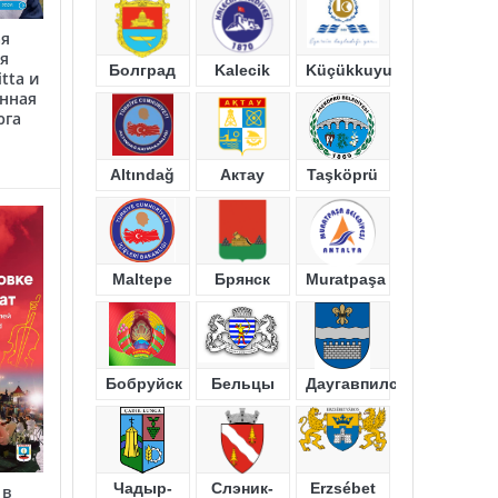
ая
я
Болград
Kalecik
Küçükkuyu
tta и
анная
юга
Altındağ
Актау
Taşköprü
Maltepe
Брянск
Muratpaşa
Бобруйск
Бельцы
Даугавпилс
Чадыр-
Слэник-
Erzsébet
 в