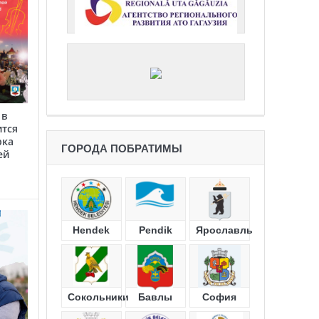
 в
ится
рка
ГОРОДА ПОБРАТИМЫ
ей
Hendek
Pendik
Ярославль
Сокольники
Бавлы
София