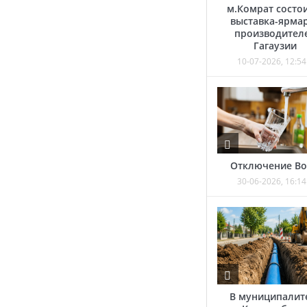
м.Комрат состо
выставка-ярма
производител
Гагаузии
10-07-2026, 12:54
Отключение В
30-06-2026, 16:14
В муниципалит