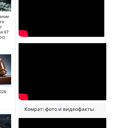
ание
го
т
а 07
oc)
026
Комрат: фото и видеофакты