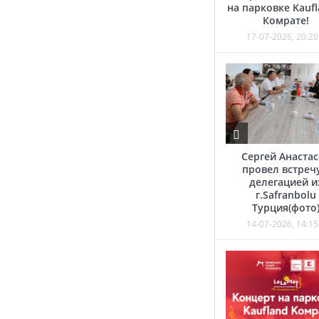
на парковке Kaufl
Комрате!
17-07-2026, 20:20
Сергей Анаста
провел встречу
делегацией и
г.Safranbolu
Турция(фото
14-07-2026, 14:15