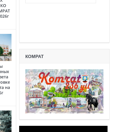
Х
 КО
МРАТ
2026г
КОМРАТ
ты
нных
вета
товке
та на
6г