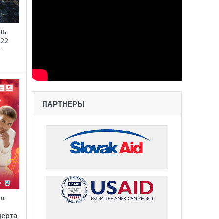
нь
 22
г
ПАРТНЕРЫ
 в
церта