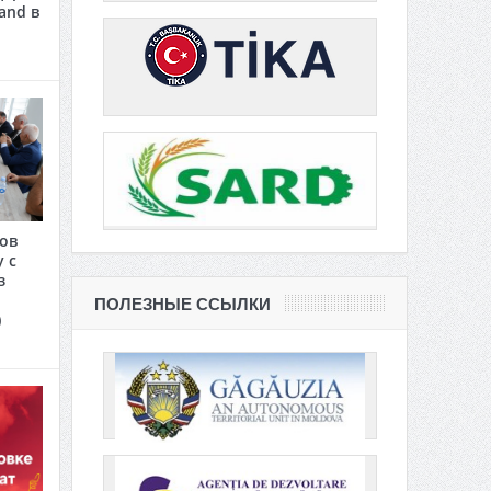
and в
сов
 с
з
ПОЛЕЗНЫЕ ССЫЛКИ
)