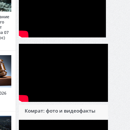
ание
го
т
а 07
oc)
026
Комрат: фото и видеофакты