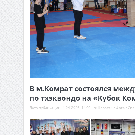
В м.Комрат состоялся меж
по тхэквондо на «Кубок Ком
Дата публикации:
4-04-2026, 14:02
в:
Новости
/
Фото
/
Спо