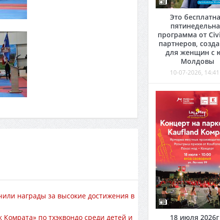
Это бесплатн
пятинедельна
программа от Civi
партнеров, созд
для женщин с 
Молдовы
10-07-2026, 14:41
чили награды за высокие достижения в
 Комрата» по тхэквондо среди детей и
18 июля 2026г