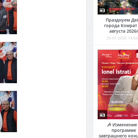
Празднуем Де
города Комрат
августа 2026
20-07-2026, 14:56
🎶 Изменение
программе
завтрашнего кон