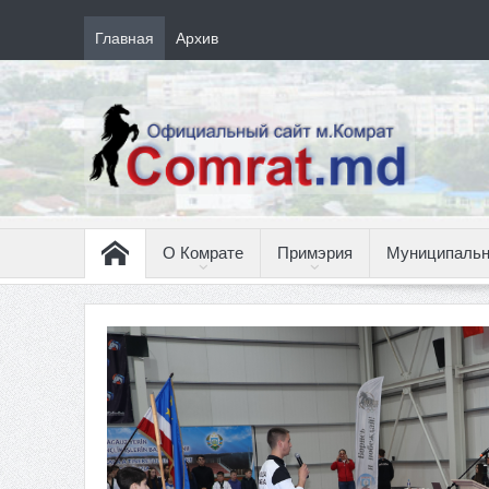
Главная
Архив
О Комрате
Примэрия
Муниципальн