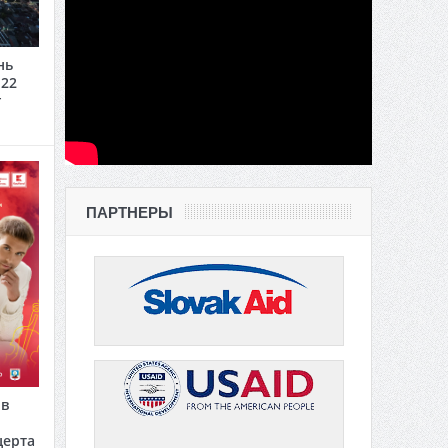
нь
 22
г
ПАРТНЕРЫ
 в
церта