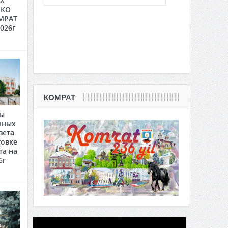
Х
 КО
МРАТ
2026г
КОМРАТ
ты
нных
вета
товке
та на
6г