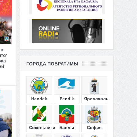
 в
ится
рка
ГОРОДА ПОБРАТИМЫ
ей
Hendek
Pendik
Ярославль
Сокольники
Бавлы
София