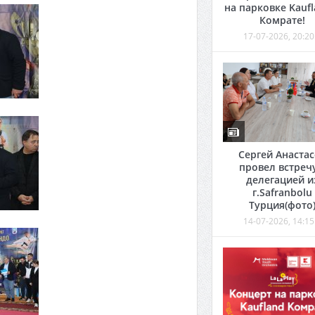
на парковке Kaufl
Комрате!
17-07-2026, 20:20
Сергей Анаста
провел встречу
делегацией и
г.Safranbolu
Турция(фото
14-07-2026, 14:15