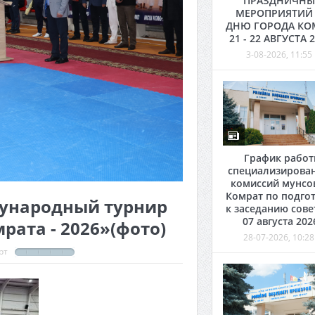
ПРАЗДНИЧНЫ
МЕРОПРИЯТИЙ
ДНЮ ГОРОДА КО
21 - 22 АВГУСТА 
3-08-2026, 11:55
График рабо
специализирова
комиссий мунсо
Комрат по подго
дународный турнир
к заседанию сове
07 августа 202
рата - 2026»(фото)
28-07-2026, 10:28
рт