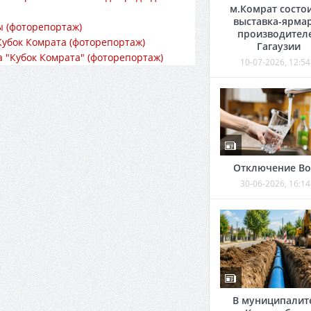
м.Комрат состо
выставка-ярма
 (фоторепортаж)
производител
Кубок Комрата (фоторепортаж)
Гагаузии
 "Кубок Комрата" (фоторепортаж)
10-07-2026, 12:54
Отключение В
30-06-2026, 16:14
В муниципалит