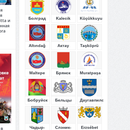
ая
я
Болград
Kalecik
Küçükkuyu
tta и
анная
юга
Altındağ
Актау
Taşköprü
Maltepe
Брянск
Muratpaşa
Бобруйск
Бельцы
Даугавпилс
Чадыр-
Слэник-
Erzsébet
 в