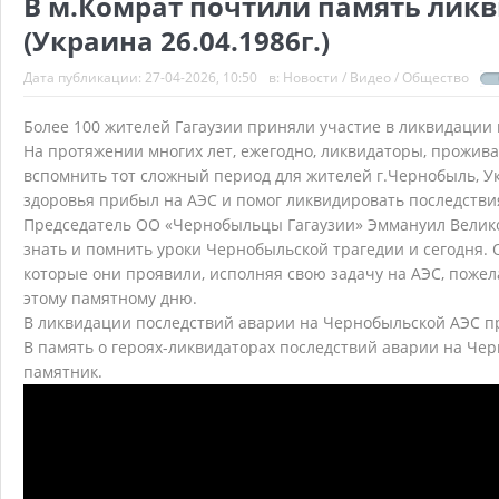
В м.Комрат почтили память лик
(Украина 26.04.1986г.)
Дата публикации:
27-04-2026, 10:50
в:
Новости
/
Видео
/
Общество
Более 100 жителей Гагаузии приняли участие в ликвидации 
На протяжении многих лет, ежегодно, ликвидаторы, прожива
вспомнить тот сложный период для жителей г.Чернобыль, Ук
здоровья прибыл на АЭС и помог ликвидировать последстви
Председатель ОО «Чернобыльцы Гагаузии» Эммануил Велико
знать и помнить уроки Чернобыльской трагедии и сегодня. 
которые они проявили, исполняя свою задачу на АЭС, пожел
этому памятному дню.
В ликвидации последствий аварии на Чернобыльской АЭС при
В память о героях-ликвидаторах последствий аварии на Черн
памятник.