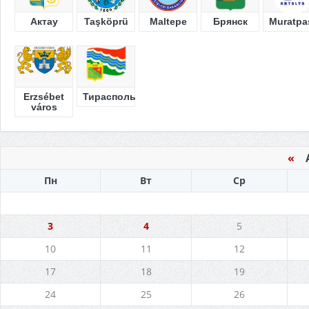
Актау
Taşköprü
Maltepe
Брянск
Muratpa
Erzsébet
Тирасполь
város
«
Ав
Пн
Вт
Ср
3
4
5
10
11
12
17
18
19
24
25
26