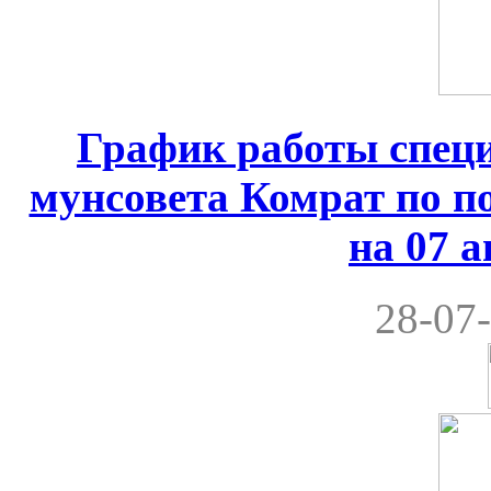
График работы спец
мунсовета Комрат по по
на 07 а
28-07-