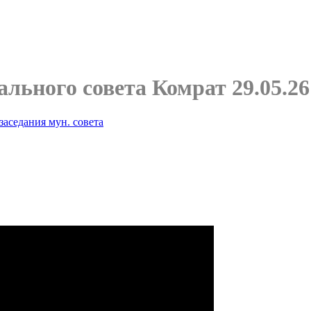
льного совета Комрат 29.05.26
заседания мун. совета