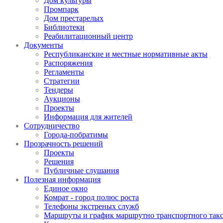
Дом культуры
Промпарк
Дом престарелых
Библиотеки
Реабилитационный центр
Документы
Республиканские и местные нормативные акты
Распоряжения
Регламенты
Стратегии
Тендеры
Аукционы
Проекты
Информация для жителей
Сотрудничество
Города-побратимы
Прозрачность решений
Проекты
Решения
Публичные слушания
Полезная информация
Единое окно
Комрат - город полюс роста
Телефоны экстреных служб
Маршруты и график маршрутно транспортного так