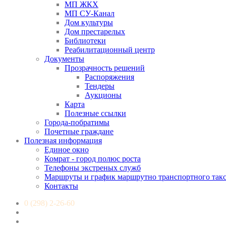
МП ЖКХ
МП СУ-Канал
Дом культуры
Дом престарелых
Библиотеки
Реабилитационный центр
Документы
Прозрачность решений
Распоряжения
Тендеры
Аукционы
Карта
Полезные ссылки
Города-побратимы
Почетные граждане
Полезная информация
Единое окно
Комрат - город полюс роста
Телефоны экстреных служб
Маршруты и график маршрутно транспортного так
Контакты
0 (298) 2-26-60