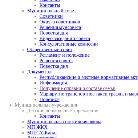
Контакты
Муниципальный совет
Советники
Округа советников
Решения мунсовета
Повестка дня
Видео заседаний совета
Консультативные комиссии
Общественный совет
Регламент и положение
Решения совета
Повестка дня
Документы
Республиканские и местные нормативные ак
Информация
Получение справки о составе семьи
Маршрутно транспортное такси график и мар
Полезное
Муниципальные учреждения
Детские дошкольные учреждения
Контакты
Муниципальная спортивная школа
МП ЖКХ
МП СУ-Канал