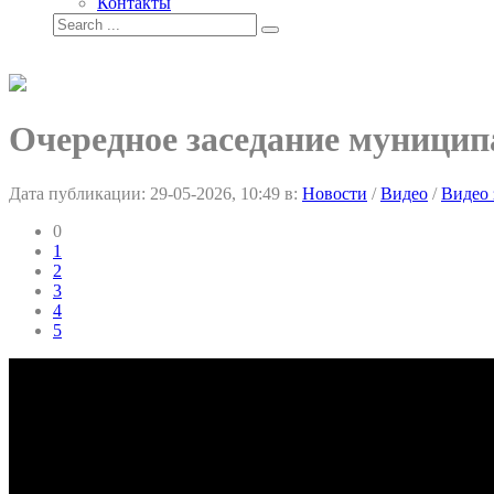
Контакты
Очередное заседание муниципа
Дата публикации:
29-05-2026, 10:49
в:
Новости
/
Видео
/
Видео 
0
1
2
3
4
5