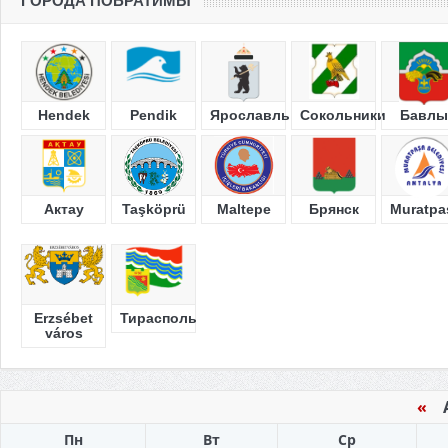
ГОРОДА ПОБРАТИМЫ
Hendek
Pendik
Ярославль
Сокольники
Бавлы
Актау
Taşköprü
Maltepe
Брянск
Muratpa
Erzsébet
Тирасполь
város
«
Ав
Пн
Вт
Ср