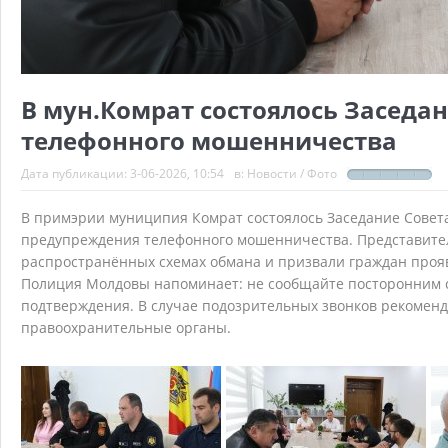
В мун.Комрат состоялось Заседан
телефонного мошенничества
Дата публикации:
3-06-2026, 10:54
в:
Новости
/
Фото
В примэрии муниципия Комрат состоялось Заседание Совета
предупреждения телефонного мошенничества. Представите
распространённых схемах обмана и призвали граждан проя
Полиция Молдовы напоминает: не сообщайте посторонним с
подтверждения. В случае подозрительных звонков рекоменд
правоохранительные органы.