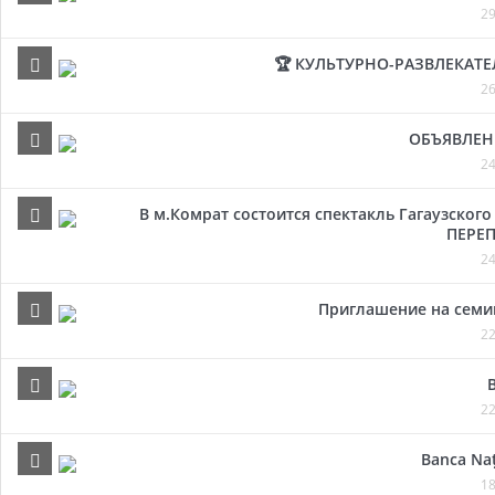
29
🏆 КУЛЬТУРНО-РАЗВЛЕКАТ
26
ОБЪЯВЛЕН
24
В м.Комрат состоится спектакль Гагаузског
ПЕРЕП
24
Приглашение на семи
22
22
Banca Naț
18