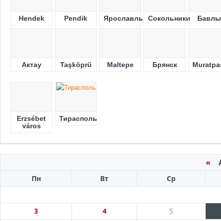
Hendek
Pendik
Ярославль
Сокольники
Бавлы
Актау
Taşköprü
Maltepe
Брянск
Muratpa
Erzsébet
Тирасполь
város
«
Ав
Пн
Вт
Ср
3
4
5