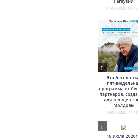
Гагаузии
14-07-2026, 09:46
Это бесплатн
пятинедельна
программа от Civi
партнеров, созд
для женщин с 
Молдовы
10-07-2026, 14:41
18 июля 2026г