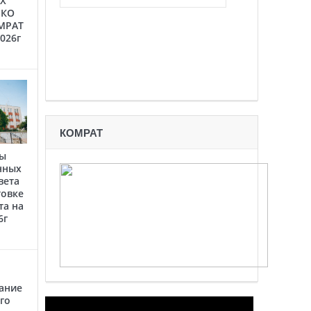
Х
 КО
МРАТ
2026г
КОМРАТ
ты
нных
вета
товке
та на
6г
ание
го