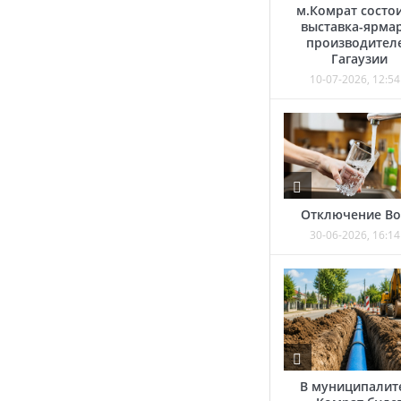
м.Комрат состо
выставка-ярма
производител
Гагаузии
10-07-2026, 12:54
Отключение В
30-06-2026, 16:14
В муниципалит