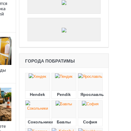
ится
рка
ей
ГОРОДА ПОБРАТИМЫ
оды
Hendek
Pendik
Ярославль
Сокольники
Бавлы
София
ете