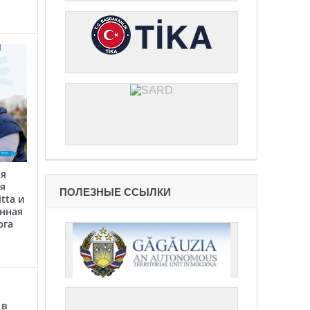
ая
я
ПОЛЕЗНЫЕ ССЫЛКИ
tta и
анная
юга
 в