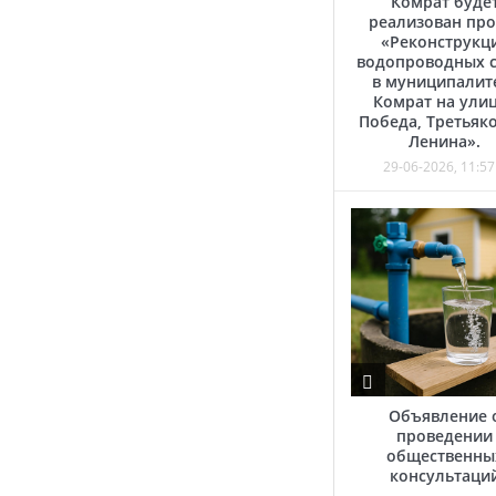
Комрат буде
реализован про
«Реконструкц
водопроводных с
в муниципалит
Комрат на ули
Победа, Третьяко
Ленина».
29-06-2026, 11:57
Объявление 
проведении
общественны
консультаци