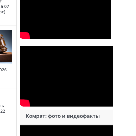
т
а 07
oc)
026
нь
 22
Комрат: фото и видеофакты
г