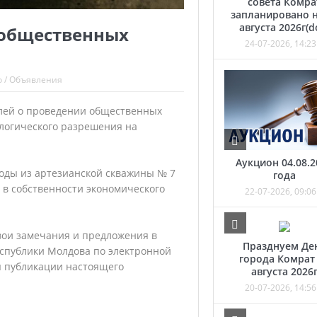
совета Комра
запланировано н
августа 2026г(d
 общественных
24-07-2026, 14:23
о
/
Объявления
лей о проведении общественных
логического разрешения на
Аукцион 04.08.2
оды из артезианской скважины № 7
года
 в собственности экономического
22-07-2026, 09:06
вои замечания и предложения в
Празднуем Де
еспублики Молдова по электронной
города Комрат
ня публикации настоящего
августа 2026
20-07-2026, 14:56