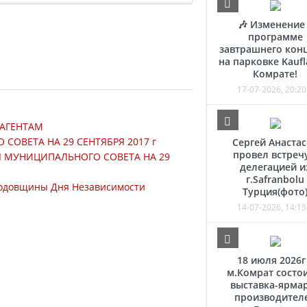
🎶 Изменение
программе
завтрашнего кон
на парковке Kaufl
Комрате!
17-07-2026, 20:20
АГЕНТАМ
ОВЕТА НА 29 СЕНТЯБРЯ 2017 г
Сергей Анаста
провел встречу
Я МУНИЦИПАЛЬНОГО СОВЕТА НА 29
делегацией и
г.Safranbolu
годовщины Дня Независимости
Турция(фото
14-07-2026, 14:15
18 июля 2026г
м.Комрат состо
выставка-ярма
производител