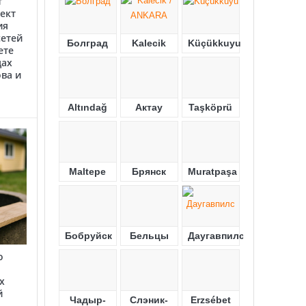
т
ект
ия
етей
Болград
Kalecik
Küçükkuyu
ете
цах
ва и
Altındağ
Актау
Taşköprü
Maltepe
Брянск
Muratpaşa
Бобруйск
Бельцы
Даугавпилс
о
х
й
Чадыр-
Слэник-
Erzsébet