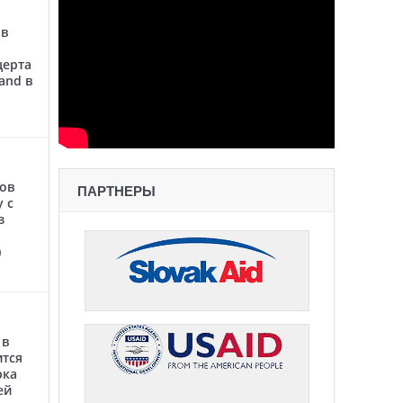
 в
церта
and в
сов
ПАРТНЕРЫ
 с
з
)
 в
ится
рка
ей