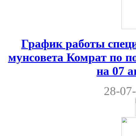
График работы спец
мунсовета Комрат по по
на 07 а
28-07-