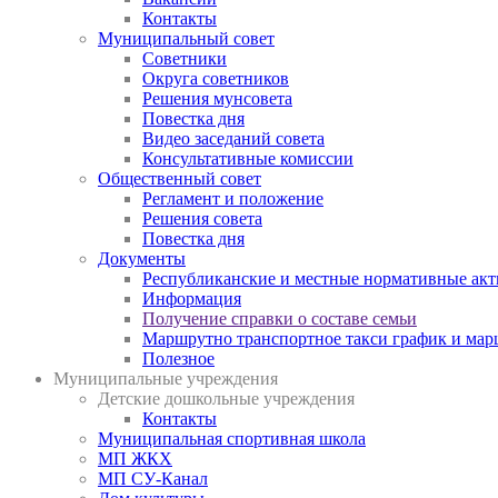
Контакты
Муниципальный совет
Советники
Округа советников
Решения мунсовета
Повестка дня
Видео заседаний совета
Консультативные комиссии
Общественный совет
Регламент и положение
Решения совета
Повестка дня
Документы
Республиканские и местные нормативные ак
Информация
Получение справки о составе семьи
Маршрутно транспортное такси график и мар
Полезное
Муниципальные учреждения
Детские дошкольные учреждения
Контакты
Муниципальная спортивная школа
МП ЖКХ
МП СУ-Канал