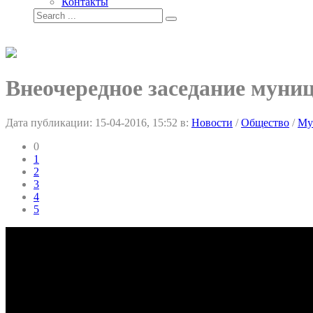
Контакты
Внеочередное заседание муници
Дата публикации:
15-04-2016, 15:52
в:
Новости
/
Общество
/
Му
0
1
2
3
4
5