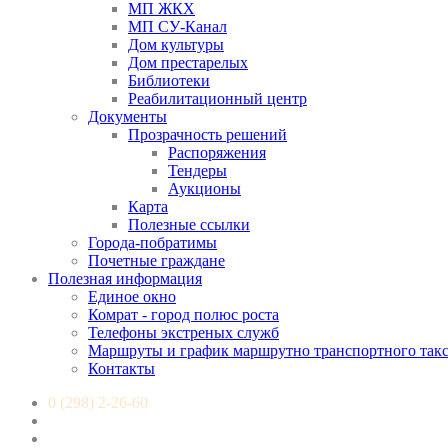
МП ЖКХ
МП СУ-Канал
Дом культуры
Дом престарелых
Библиотеки
Реабилитационный центр
Документы
Прозрачность решений
Распоряжения
Тендеры
Аукционы
Карта
Полезные ссылки
Города-побратимы
Почетные граждане
Полезная информация
Единое окно
Комрат - город полюс роста
Телефоны экстреных служб
Маршруты и график маршрутно транспортного так
Контакты
0 (298) 2-26-60