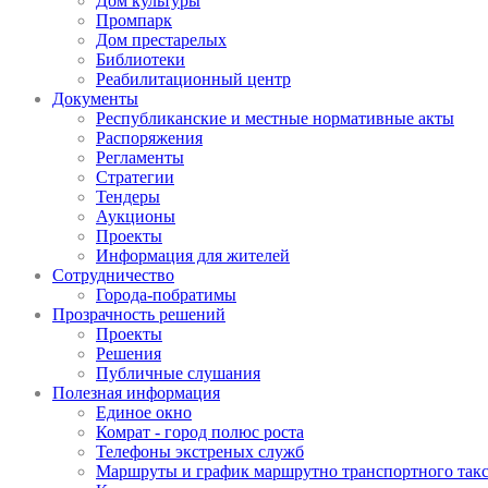
Дом культуры
Промпарк
Дом престарелых
Библиотеки
Реабилитационный центр
Документы
Республиканские и местные нормативные акты
Распоряжения
Регламенты
Стратегии
Тендеры
Аукционы
Проекты
Информация для жителей
Сотрудничество
Города-побратимы
Прозрачность решений
Проекты
Решения
Публичные слушания
Полезная информация
Единое окно
Комрат - город полюс роста
Телефоны экстреных служб
Маршруты и график маршрутно транспортного так