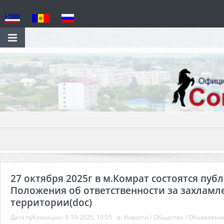
27 октября 2025г в м.Комрат состоятся пу
Положения об ответственности за захлам
территории(doc)
Дата публикации:
8-10-2025, 10:55
в:
Новости
/
Общество
/
Объявлени