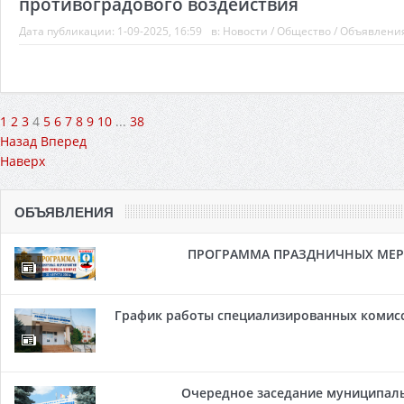
противоградового воздействия
Дата публикации:
1-09-2025, 16:59
в:
Новости
/
Общество
/
Объявлени
1
2
3
4
5
6
7
8
9
10
...
38
Назад
Вперед
Наверх
ОБЪЯВЛЕНИЯ
ПРОГРАММА ПРАЗДНИЧНЫХ МЕРОП
График работы специализированных комисси
Очередное заседание муниципальн