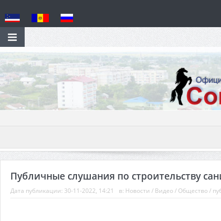
Публичные слушания по строительству сани
Дата публикации:
30-11-2022, 14:21
в:
Новости
/
Видео
/
Общество
/
пу