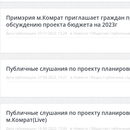
Примэрия м.Комрат приглашает граждан п
обсуждению проекта бюджета на 2023г
Дата публикации:
23-11-2022, 12:24
в:
Новости
/
Общество
/
публичны
Публичные слушания по проекту планировки 
Дата публикации:
27-06-2022, 15:21
в:
Новости
/
Видео
/
публичные сл
Публичные слушания по проекту планировки
м.Комрат(Live)
Дата публикации:
16-06-2022, 15:04
в:
Новости
/
Общество
/
публичны