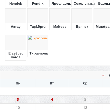
Hendek
Pendik
Ярославль
Сокольники
Бавлы
Актау
Taşköprü
Maltepe
Брянск
Muratpa
Erzsébet
Тирасполь
város
«
Ав
Пн
Вт
Ср
3
4
5
10
11
12