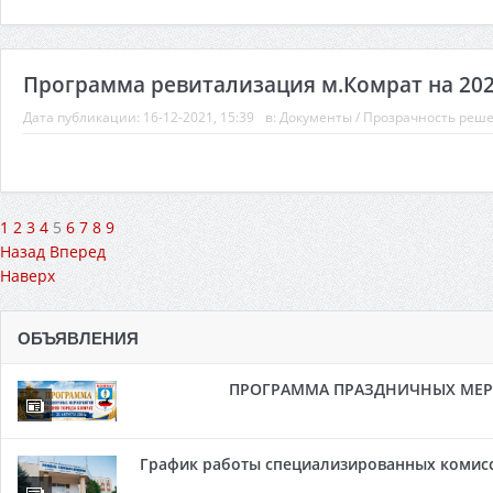
Программа ревитализация м.Комрат на 2022
Дата публикации:
16-12-2021, 15:39
в:
Документы
/
Прозрачность реш
1
2
3
4
5
6
7
8
9
Назад
Вперед
Наверх
ОБЪЯВЛЕНИЯ
ПРОГРАММА ПРАЗДНИЧНЫХ МЕРОП
График работы специализированных комисси