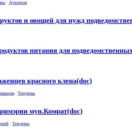
еры
/
Аукцион
руктов и овощей для нужд подведомстве
родуктов питания для подведомственных
аженцев красного клена(doc)
рмация
/
Тендеры
римэрии мун.Комрат(doc)
ений
/
Тендеры