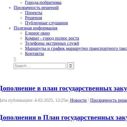
Города-побратимы
Прозрачность решений
Проекты
Решения
Публичные слушания
Полезная информация
Единое окно
Комрат - город полюс роста
Телефоны экстреных служб
Маршруты и график маршрутно транспортного так
Контакты
Дополнение в план государственных заку
Дата публикации:
4-02-2025, 12:25
в:
Новости
/
Прозрачность реш
Дополнения в План государственных заку