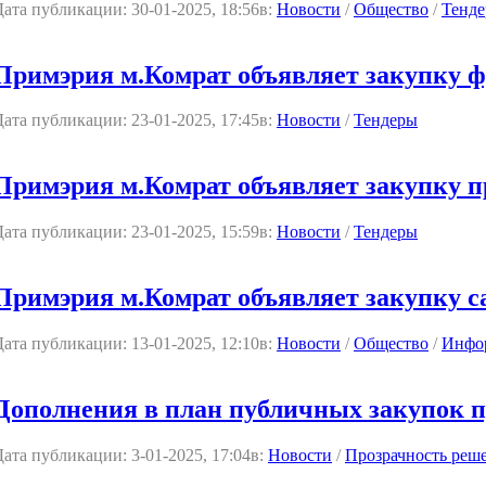
Дата публикации:
30-01-2025, 18:56
в:
Новости
/
Общество
/
Тенд
Примэрия м.Комрат объявляет закупку ф
Дата публикации:
23-01-2025, 17:45
в:
Новости
/
Тендеры
Примэрия м.Комрат объявляет закупку п
Дата публикации:
23-01-2025, 15:59
в:
Новости
/
Тендеры
Примэрия м.Комрат объявляет закупку с
Дата публикации:
13-01-2025, 12:10
в:
Новости
/
Общество
/
Инфо
Дополнения в план публичных закупок п
Дата публикации:
3-01-2025, 17:04
в:
Новости
/
Прозрачность реш