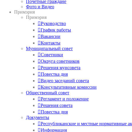
Почетные граждане
Фото и Видео
Примэрия
Примэрия
Руководство
График работы
Вакансии
Контакты
Муниципальный совет
Советники
Округа советников
Решения мунсовета
Повестка дня
Видео заседаний совета
Консультативные комиссии
Общественный совет
Регламент и положение
Решения совета
Повестка дня
Документы
Республиканские и местные нормативные а
Информация