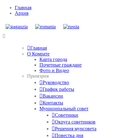
Главная
Архив
Главная
О Комрате
Карта города
Почетные граждане
Фото и Видео
Примэрия
Руководство
График работы
Вакансии
Контакты
Муниципальный совет
Советники
Округа советников
Решения мунсовета
Повестка дня