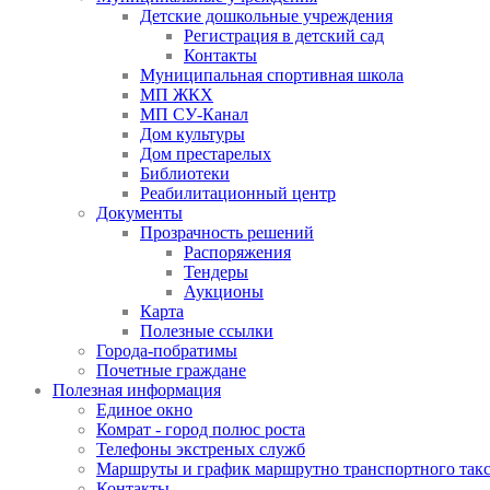
Детские дошкольные учреждения
Регистрация в детский сад
Контакты
Муниципальная спортивная школа
МП ЖКХ
МП СУ-Канал
Дом культуры
Дом престарелых
Библиотеки
Реабилитационный центр
Документы
Прозрачность решений
Распоряжения
Тендеры
Аукционы
Карта
Полезные ссылки
Города-побратимы
Почетные граждане
Полезная информация
Единое окно
Комрат - город полюс роста
Телефоны экстреных служб
Маршруты и график маршрутно транспортного так
Контакты