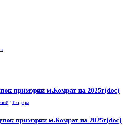
си
пок примэрии м.Комрат на 2025г(doc)
ений
/
Тендеры
пок примэрии м.Комрат на 2025г(doc)