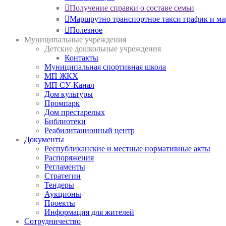
Получение справки о составе семьи
Маршрутно транспортное такси график и м
Полезное
Муниципальные учреждения
Детские дошкольные учреждения
Контакты
Муниципальная спортивная школа
МП ЖКХ
МП СУ-Канал
Дом культуры
Промпарк
Дом престарелых
Библиотеки
Реабилитационный центр
Документы
Республиканские и местные нормативные акты
Распоряжения
Регламенты
Стратегии
Тендеры
Аукционы
Проекты
Информация для жителей
Сотрудничество