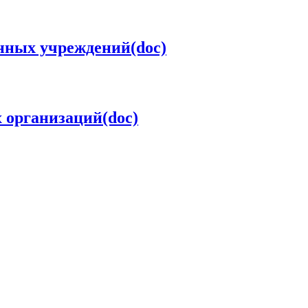
нных учреждений(doc)
 организаций(doc)