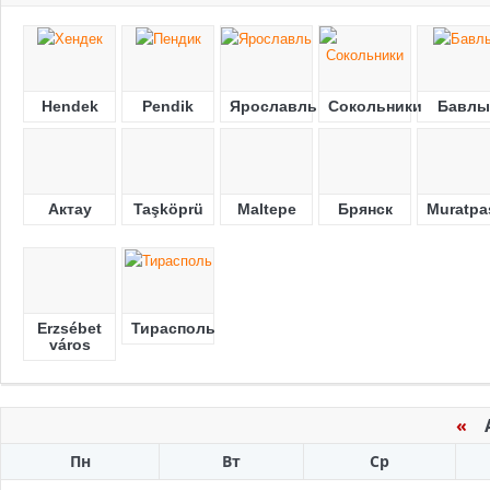
Hendek
Pendik
Ярославль
Сокольники
Бавлы
Актау
Taşköprü
Maltepe
Брянск
Muratpa
Erzsébet
Тирасполь
város
«
Ав
Пн
Вт
Ср