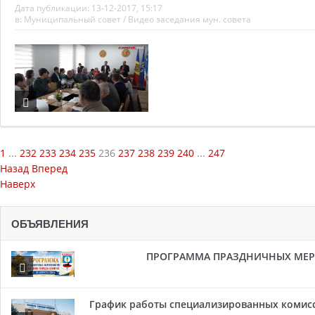
Дата публикации:
13-12-2017, 15:17
в:
Муниципальный совет
/
Видео заседания мун. совета
1
...
232
233
234
235
236
237
238
239
240
...
247
Назад
Вперед
Наверх
ОБЪЯВЛЕНИЯ
ПРОГРАММА ПРАЗДНИЧНЫХ МЕРОП
График работы специализированных комисси