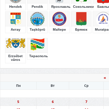
Hendek
Pendik
Ярославль
Сокольники
Бавлы
Актау
Taşköprü
Maltepe
Брянск
Muratpa
Erzsébet
Тирасполь
város
«
Пн
Вт
Ср
5
6
7