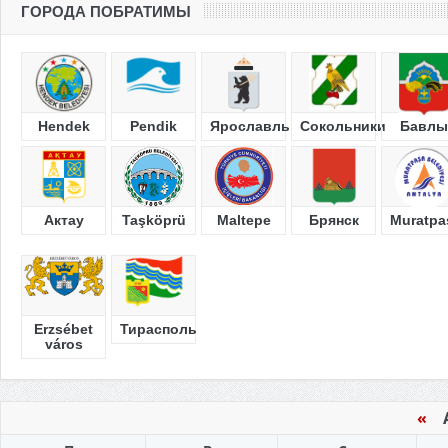
ГОРОДА ПОБРАТИМЫ
Hendek
Pendik
Ярославль
Сокольники
Бавлы
Актау
Taşköprü
Maltepe
Брянск
Muratpa
Erzsébet
Тирасполь
város
«
Ав