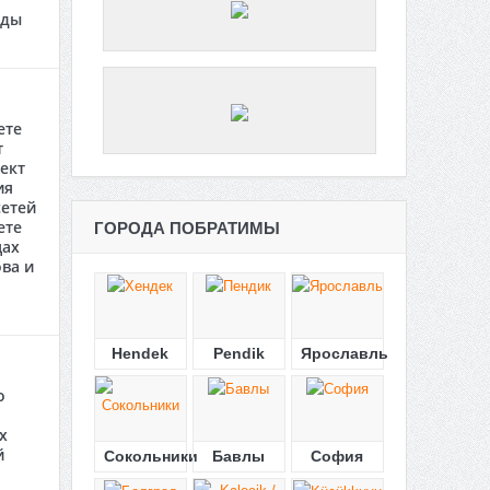
оды
ете
т
ект
ия
етей
ете
ГОРОДА ПОБРАТИМЫ
цах
ва и
Hendek
Pendik
Ярославль
о
х
й
Сокольники
Бавлы
София