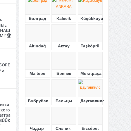
Болград
Kalecik
Küçükkuyu
-
НЫЕ
"НАШ
М!"🏆
Altındağ
Актау
Taşköprü
БОРЕ
РЬ
Maltepe
Брянск
Muratpaşa
Бобруйск
Бельцы
Даугавпилс
ится
ского
еатра
"BÜÜK
"
Чадыр-
Слэник-
Erzsébet