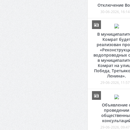
Отключение В
30-06-2026, 16:14
В муниципалит
Комрат буде
реализован про
«Реконструкц
водопроводных с
в муниципалит
Комрат на ули
Победа, Третьяко
Ленина».
29-06-2026, 11:57
Объявление 
проведении
общественны
консультаци
29-06-2026, 09:47