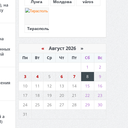
Лунга
Молдова
város
, на
ку
Тирасполь
на
«
Август 2026 »
енных
ей
Пн
Вт
Ср
Чт
Пт
Сб
Вс
1
2
3
4
5
6
7
8
9
чения
10
11
12
13
14
15
16
17
18
19
20
21
22
23
24
25
26
27
28
29
30
31
ă a
M)