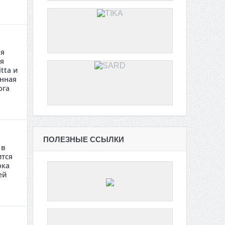
ая
я
tta и
анная
юга
ПОЛЕЗНЫЕ ССЫЛКИ
 в
ится
рка
ей