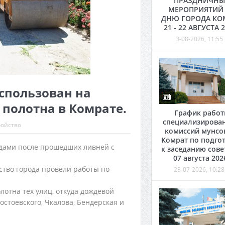
ПРАЗДНИЧНЫ
МЕРОПРИЯТИЙ
ДНЮ ГОРОДА КО
21 - 22 АВГУСТА 
3-08-2026, 11:55
спользован на
полотна в Комрате.
График рабо
специализирова
ройство
комиссий мунсо
Комрат по подго
дами после прошедших ливней с
к заседанию сове
07 августа 202
ство города провели работы по
28-07-2026, 10:28
лотна тех улиц, откуда дождевой
остоевского, Чкалова, Бендерская и