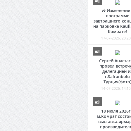
🎶 Изменение
программе
завтрашнего кон
на парковке Kaufl
Комрате!
17-07-2026, 20:20
Сергей Анаста
провел встречу
делегацией и
г.Safranbolu
Турция(фото
14-07-2026, 14:15
18 июля 2026г
м.Комрат состо
выставка-ярма
производител