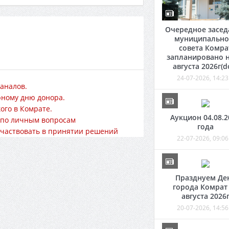
Очередное засед
муниципально
совета Комра
запланировано н
августа 2026г(d
24-07-2026, 14:23
аналов.
рному дню донора.
ого в Комрате.
Аукцион 04.08.2
 по личным вопросам
года
участвовать в принятии решений
22-07-2026, 09:06
Празднуем Де
города Комрат
августа 2026
20-07-2026, 14:56