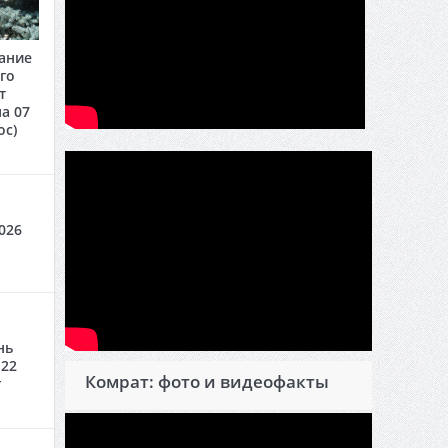
ание
го
т
а 07
oc)
026
нь
 22
Комрат: фото и видеофакты
г