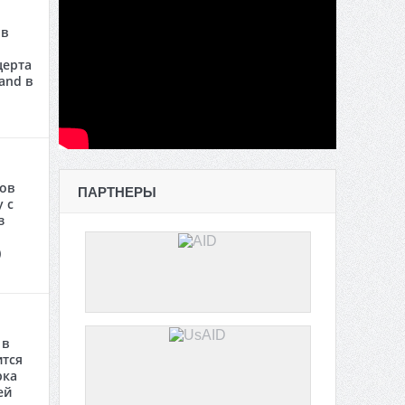
 в
церта
and в
сов
ПАРТНЕРЫ
 с
з
)
 в
ится
рка
ей