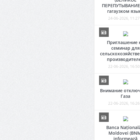
ПЕРЕПУТЫВАНИЕ)
гагаузком язы
24-06-2026, 11:27
Приглашение 
семинар для
сельскохозяйств
производител
22-06-2026, 16:50
Внимание отклю
Газа
22-06-2026, 16:26
Banca Național
Moldovei (BN
informează