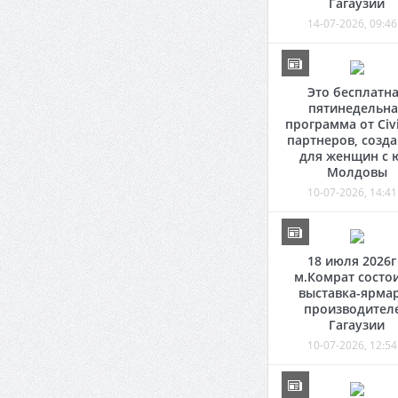
Гагаузии
14-07-2026, 09:46
Это бесплатн
пятинедельна
программа от Civi
партнеров, созд
для женщин с 
Молдовы
10-07-2026, 14:41
18 июля 2026г
м.Комрат состо
выставка-ярма
производител
Гагаузии
10-07-2026, 12:54