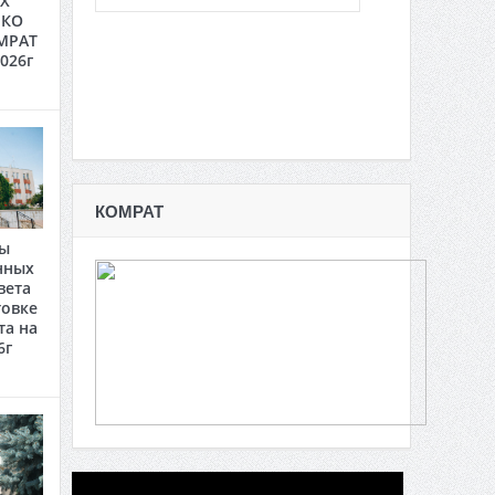
Х
 КО
МРАТ
2026г
КОМРАТ
ты
нных
вета
товке
та на
6г