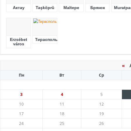
Актау
Taşköprü
Maltepe
Брянск
Muratpa
Erzsébet
Тирасполь
város
«
Ав
Пн
Вт
Ср
3
4
5
10
11
12
17
18
19
24
25
26