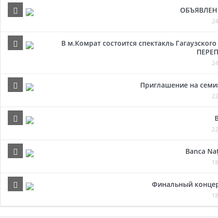
ОБЪЯВЛЕН
24
В м.Комрат состоится спектакль Гагаузског
ПЕРЕП
24
Приглашение на семи
22
22
Banca Naț
18
Финальный концер
18