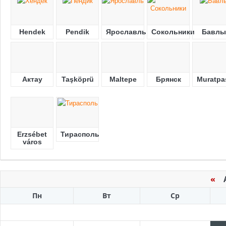
Hendek
Pendik
Ярославль
Сокольники
Бавлы
Актау
Taşköprü
Maltepe
Брянск
Muratpa
Erzsébet
Тирасполь
város
«
Ав
Пн
Вт
Ср