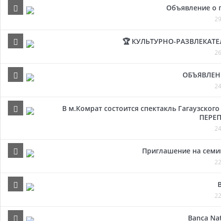
Объявление о 
29
🏆 КУЛЬТУРНО-РАЗВЛЕКАТ
26
ОБЪЯВЛЕН
24
В м.Комрат состоится спектакль Гагаузског
ПЕРЕП
24
Приглашение на семи
22
22
Banca Naț