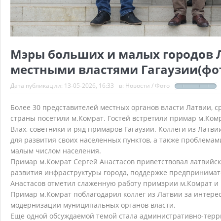
Мэры больших и малых городов 
местными властями Гагаузии(фо
Дата публикации:
13-05-2026, 16:33
в:
Новости
/
Фото
Более 30 представителей местных органов власти Латвии, с
страны посетили м.Комрат. Гостей встретили примар м.Ком
Влах, советники и ряд примаров Гагаузии. Коллеги из Латв
для развития своих населенных пунктов, а также проблемам
малым числом населения.
Примар м.Комрат Сергей Анастасов приветствовал латвийски
развития инфраструктуры города, поддержке предпринимате
Анастасов отметил слаженную работу примэрии м.Комрат и м
Примар м.Комрат поблагодарил коллег из Латвии за интерес
модернизации муниципальных органов власти.
Еще одной обсуждаемой темой стала административно-терр