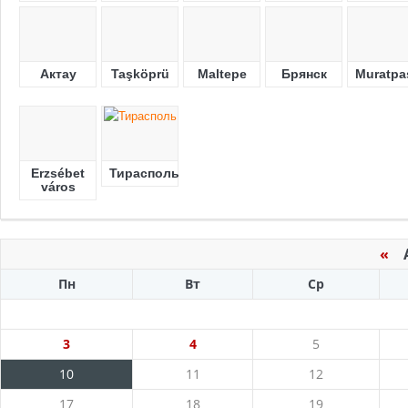
Актау
Taşköprü
Maltepe
Брянск
Muratpa
Erzsébet
Тирасполь
város
«
Ав
Пн
Вт
Ср
3
4
5
10
11
12
17
18
19