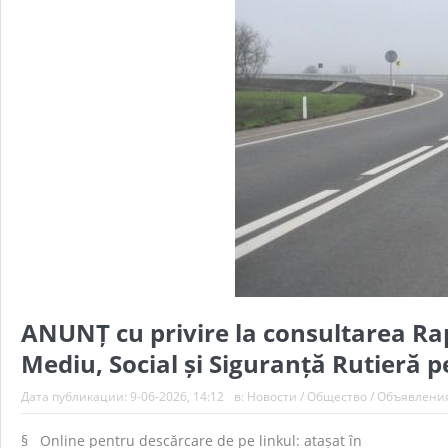
ANUNȚ cu privire la consultarea Ra
Mediu, Social și Siguranță Rutieră p
Дата публикации:
9-06-2026, 14:12
в:
Новости
/
Общество
/
Объявлени
§ Online pentru descărcare de pe linkul: atașat în