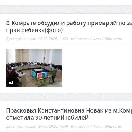
В Комрате обсудили работу примэрий по 
прав ребенка(фото)
Дата публикации:
26-03-2026, 11:33
в:
Новости
/
Фото
/
Общество
Прасковья Константиновна Новак из м.Ком
отметила 90-летний юбилей
Дата публикации:
24-03-2026, 14:40
в:
Новости
/
Фото
/
Общество