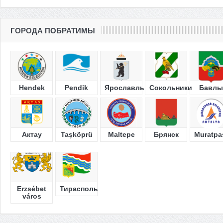
ГОРОДА ПОБРАТИМЫ
Hendek
Pendik
Ярославль
Сокольники
Бавлы
Актау
Taşköprü
Maltepe
Брянск
Muratpa
Erzsébet
Тирасполь
város