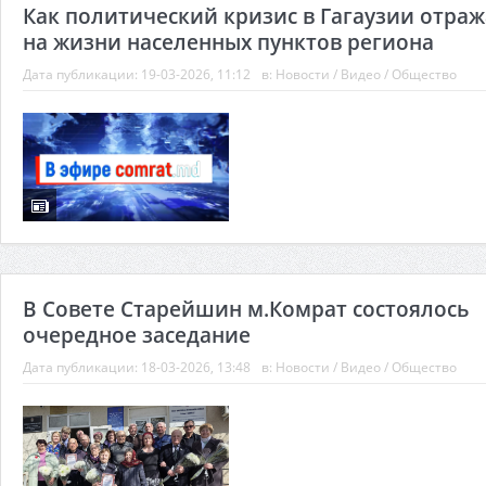
Как политический кризис в Гагаузии отраж
на жизни населенных пунктов региона
Дата публикации:
19-03-2026, 11:12
в:
Новости
/
Видео
/
Общество
В Совете Старейшин м.Комрат состоялось
очередное заседание
Дата публикации:
18-03-2026, 13:48
в:
Новости
/
Видео
/
Общество