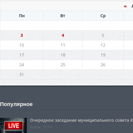
«
Ав
Пн
Вт
Ср
3
4
5
10
11
12
17
18
19
24
25
26
31
Популярное
Очередное заседание муниципального совета Ко
Вчера, 10:10