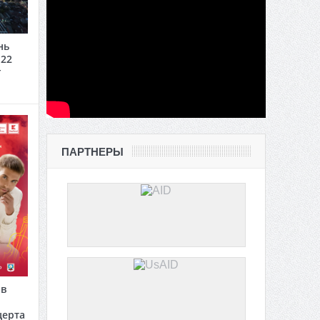
нь
 22
г
ПАРТНЕРЫ
 в
церта