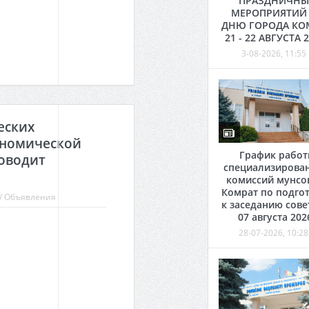
ПРАЗДНИЧНЫ
МЕРОПРИЯТИЙ
ДНЮ ГОРОДА КО
21 - 22 АВГУСТА 
3-08-2026, 11:55
еских
ономической
График рабо
роводит
специализирова
комиссий мунсо
Комрат по подго
/
Объявления
к заседанию сове
07 августа 202
28-07-2026, 10:28