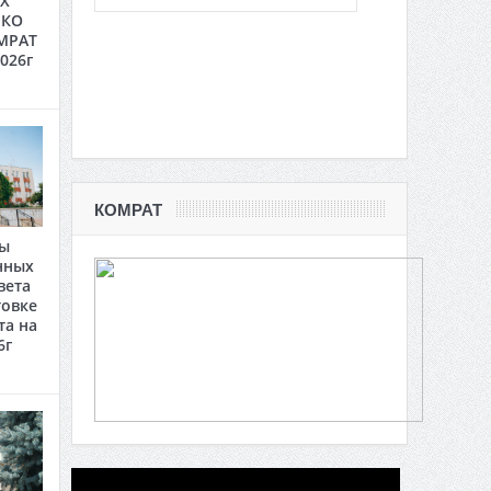
Х
 КО
МРАТ
2026г
КОМРАТ
ты
нных
вета
товке
та на
6г