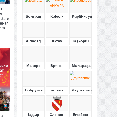
ая
я
Болград
Kalecik
Küçükkuyu
tta и
анная
юга
Altındağ
Актау
Taşköprü
Maltepe
Брянск
Muratpaşa
Бобруйск
Бельцы
Даугавпилс
Чадыр-
Слэник-
Erzsébet
 в