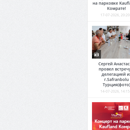
на парковке Kaufl
Комрате!
17-07-2026, 20:20
Сергей Анаста
провел встречу
делегацией и
г.Safranbolu
Турция(фото
14-07-2026, 14:15