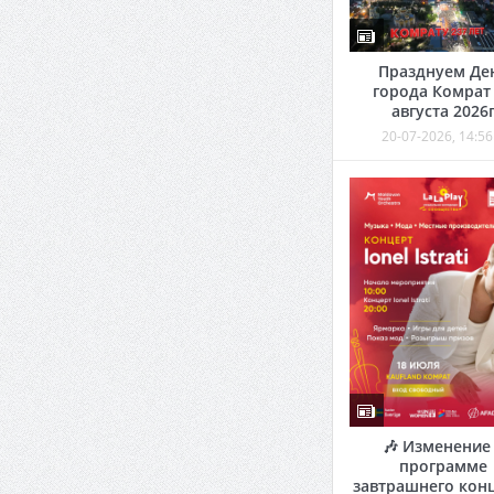
Празднуем Де
города Комрат
августа 2026
20-07-2026, 14:56
🎶 Изменение
программе
завтрашнего кон