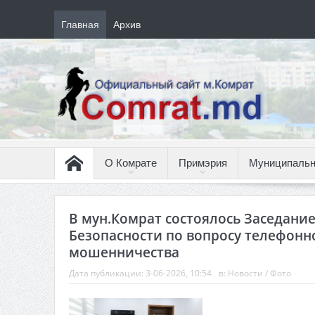
Главная
Архив
О Комрате
Примэрия
Муниципальн
В мун.Комрат состоялось Заседание
Безопасности по вопросу телефонн
мошенничества
Дата публикации:
3-06-2026, 10:54
в:
Новости
/
Фото