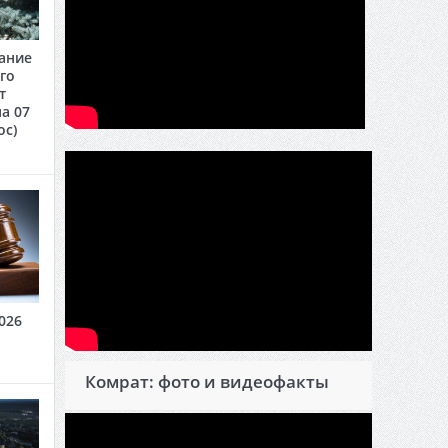
ание
го
т
а 07
oc)
026
Комрат: фото и видеофакты