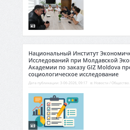
Национальный Институт Экономич
Исследований при Молдавской Эк
Академии по заказу GIZ Moldova п
социологическое исследование
Дата публикации:
3-06-2026, 09:17
в:
Новости
/
Общество