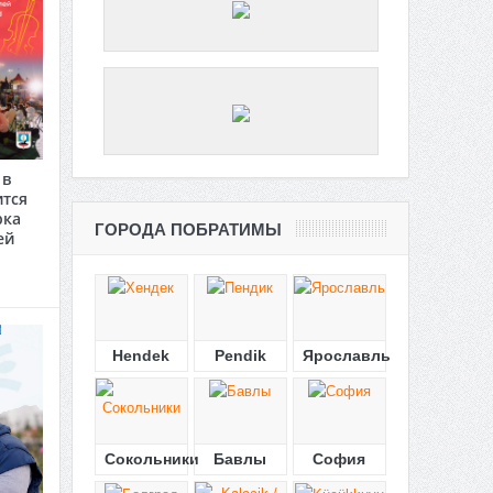
 в
ится
рка
ГОРОДА ПОБРАТИМЫ
ей
Hendek
Pendik
Ярославль
Сокольники
Бавлы
София