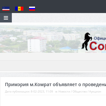
Примэрия м.Комрат объявляет о проведении
Дата публикации:
8-02-2023, 11:09
в:
Новости
/
Общество
/
Аукцион