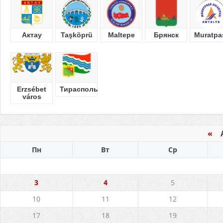
Актау
Taşköprü
Maltepe
Брянск
Muratpa
Erzsébet
Тирасполь
város
«
Ав
Пн
Вт
Ср
3
4
5
10
11
12
17
18
19