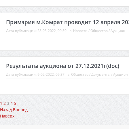
Примэрия м.Комрат проводит 12 апреля 202
Дата публикации:
28-03-2022, 09:59
в:
Новости
/
Общество
/
Аукцион
Результаты аукциона от 27.12.2021г(doc)
Дата публикации:
9-02-2022, 09:37
в:
Общество
/
Документы
/
Аукцион
1
2
3
4
5
Назад
Вперед
Наверх