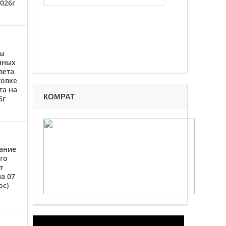
2026г
ты
нных
вета
товке
та на
КОМРАТ
6г
ание
го
т
а 07
oc)