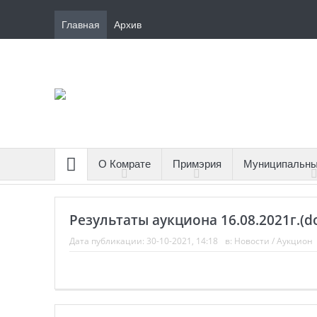
Главная
Архив
О Комрате
Примэрия
Муниципальны
Результаты аукциона 16.08.2021г.(d
Дата публикации:
30-10-2021, 14:18
в:
Новости
/
Аукцион