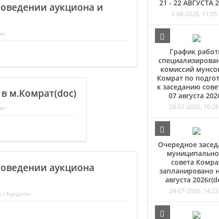
21 - 22 АВГУСТА 
роведении аукциона и
3-08-2026, 11:55
он
График рабо
специализирова
комиссий мунсо
Комрат по подго
к заседанию сове
 в м.Комрат(doc)
07 августа 202
28-07-2026, 10:28
он
Очередное засед
муниципально
совета Комра
роведении аукциона
запланировано н
августа 2026г(d
24-07-2026, 14:23
ы
/
Аукцион