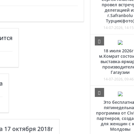
провел встречу
делегацией и
г.Safranbolu
Турция(фото
14-07-2026, 14:15
ится
18 июля 2026г
м.Комрат состо
выставка-ярма
производител
Гагаузии
14-07-2026, 09:46
а
Это бесплатн
пятинедельна
программа от Civi
партнеров, созд
для женщин с 
 17 октября 2018г
Молдовы