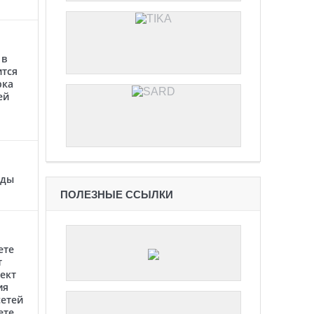
 в
ится
рка
ей
оды
ПОЛЕЗНЫЕ ССЫЛКИ
ете
т
ект
ия
етей
ете