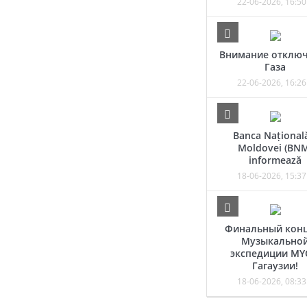
22-06-2026, 16:50
Внимание отклю
Газа
22-06-2026, 16:26
Banca Național
Moldovei (BN
informează
18-06-2026, 15:37
Финальный кон
Музыкально
экспедиции MY
Гагаузии!
18-06-2026, 08:33