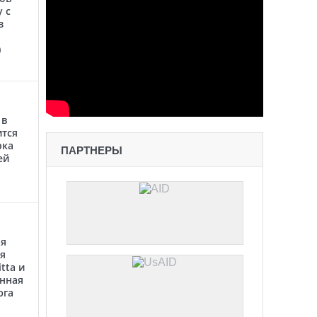
 с
з
)
 в
ится
рка
ПАРТНЕРЫ
ей
ая
я
tta и
анная
юга