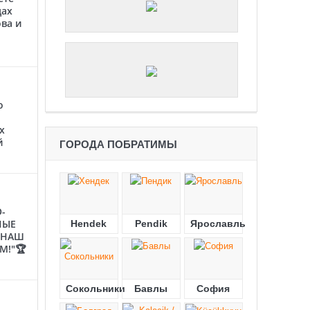
цах
ва и
о
х
й
ГОРОДА ПОБРАТИМЫ
-
НЫЕ
Hendek
Pendik
Ярославль
"НАШ
М!"🏆
Сокольники
Бавлы
София