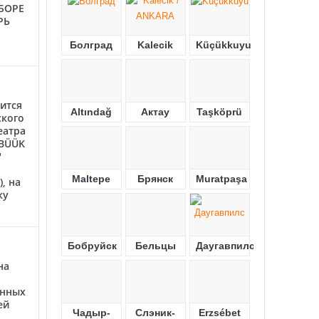
БОРЕ
РЬ
Болград
Kalecik
Küçükkuyu
ится
Altındağ
Актау
Taşköprü
ского
еатра
"BÜÜK
"
Maltepe
Брянск
Muratpaşa
, на
ку
Бобруйск
Бельцы
Даугавпилс
на
енных
ей
Чадыр-
Слэник-
Erzsébet