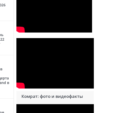
026
нь
 22
г
 в
церта
and в
Комрат: фото и видеофакты
сов