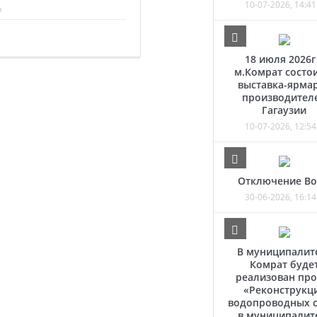
10-07-2026, 14:41
н
18 июля 2026г
м.Комрат состо
выставка-ярма
производител
Гагаузии
10-07-2026, 12:54
Отключение В
30-06-2026, 16:14
В муниципалит
Комрат буде
реализован про
«Реконструкц
водопроводных с
в муниципалит