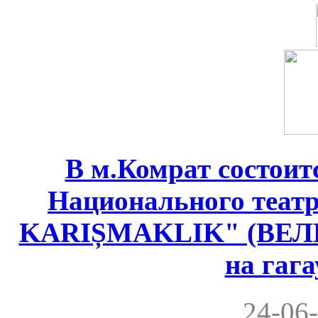
В м.Комрат состоит
Национального теат
KARIȘMAKLIK" (ВЕ
на гаг
24-06-