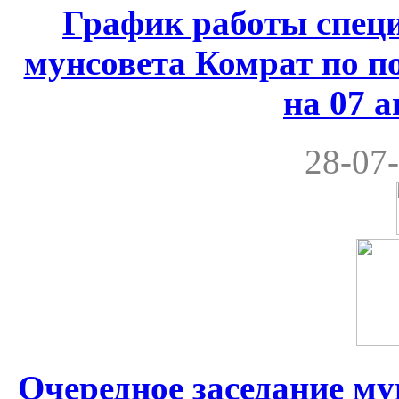
График работы спец
мунсовета Комрат по по
на 07 а
28-07-
Очередное заседание м