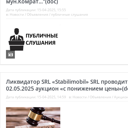
мун.Комрат..."(doc)
Дата публикации:
15-04-2025, 15:55
в:
Новости
/
Объявления
/
публичные слушания
Ликвидатор SRL «Stabilimobil» SRL проводит
02.05.2025 аукцион «с понижением цены»(d
Дата публикации:
15-04-2025, 14:59
в:
Новости
/
Объявления
/
Аукцио