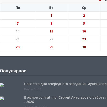
Пн
Вт
Ср
1
2
7
8
9
14
15
16
21
22
23
28
29
30
Популярное
Повестка дня очередного заседания муниципальн
Вчера, 15:11
В эфире comrat.md: Сергей Анастасов о работе
- 2026