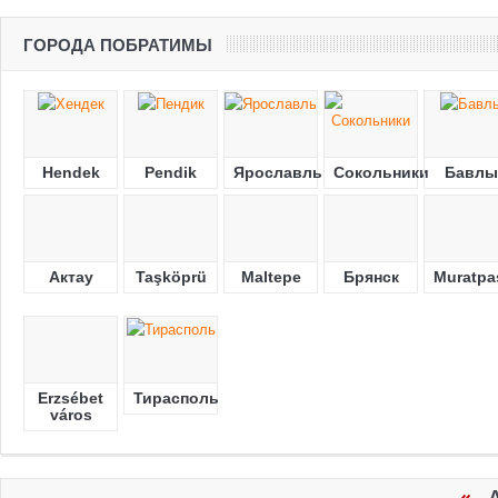
ГОРОДА ПОБРАТИМЫ
Hendek
Pendik
Ярославль
Сокольники
Бавлы
Актау
Taşköprü
Maltepe
Брянск
Muratpa
Erzsébet
Тирасполь
város
«
Ап