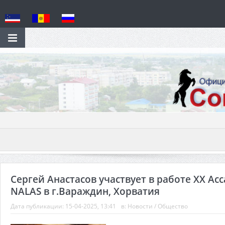
Сергей Анастасов участвует в работе XX Ас
NALAS в г.Вараждин, Хорватия
Дата публикации:
15-04-2025, 13:41
в:
Новости
/
Общество