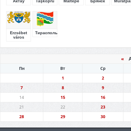
Актау
Taşköprü
Maltepe
Брянск
Muratpa
Erzsébet
Тирасполь
város
«
Ап
Пн
Вт
Ср
1
2
7
8
9
14
15
16
21
22
23
28
29
30