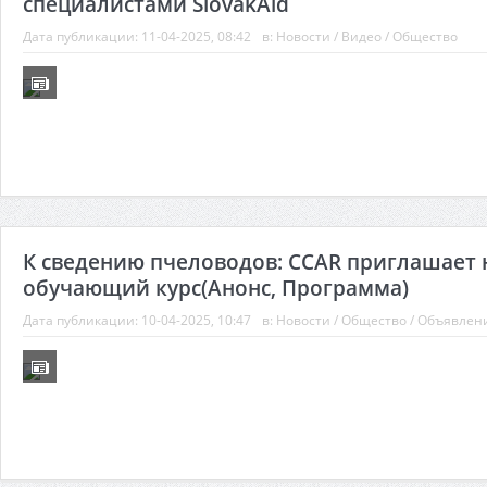
специалистами SlovakAid
Дата публикации:
11-04-2025, 08:42
в:
Новости
/
Видео
/
Общество
К сведению пчеловодов: CCAR приглашает 
обучающий курс(Анонс, Программа)
Дата публикации:
10-04-2025, 10:47
в:
Новости
/
Общество
/
Объявлен