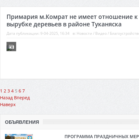
Примария м.Комрат не имеет отношение к
вырубке деревьев в районе Туканяска
Дата публикации:
9-04-2025, 16:34
в:
Новости
/
Видео
/
Благоустройств
1
2
3
4
5
6
7
Назад
Вперед
Наверх
ОБЪЯВЛЕНИЯ
ПРОГРАММА ПРАЗДНИЧНЫХ МЕРОП